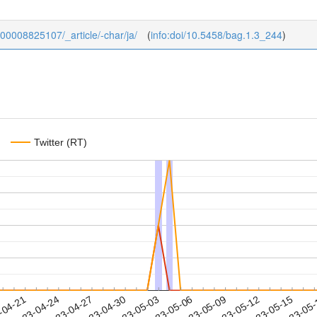
KJ00008825107/_article/-char/ja/
(
info:doi/10.5458/bag.1.3_244
)
Twitter (RT)
2023-05-12
2023-05-15
2023-05
-04-21
2
2023-04-24
2023-04-27
2023-04-30
2023-05-03
2023-05-06
2023-05-09