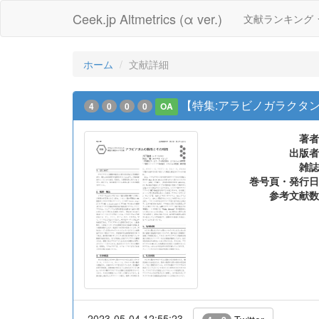
Ceek.jp Altmetrics (α ver.)
文献ランキング
ホーム
文献詳細
【特集:アラビノガラクタ
4
0
0
0
OA
著者
出版者
雑誌
巻号頁・発行日
参考文献数
2023-05-04 12:55:23