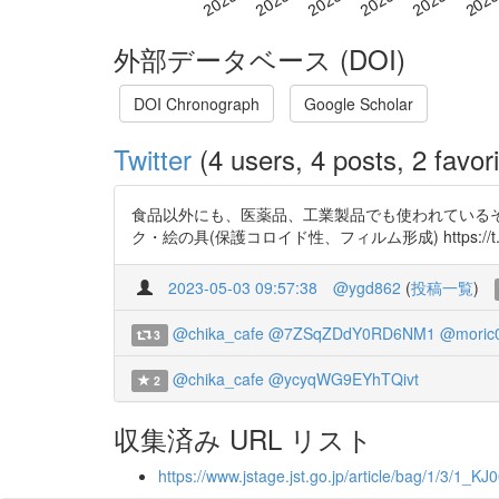
外部データベース (DOI)
DOI Chronograph
Google Scholar
Twitter
(4 users, 4 posts, 2 favori
食品以外にも、医薬品、工業製品でも使われているそう
ク・絵の具(保護コロイド性、フィルム形成) https://t.co/bzf6u
2023-05-03 09:57:38
@ygd862
(
投稿一覧
)
@chika_cafe
@7ZSqZDdY0RD6NM1
@moric
3
@chika_cafe
@ycyqWG9EYhTQivt
2
収集済み URL リスト
https://www.jstage.jst.go.jp/article/bag/1/3/1_K