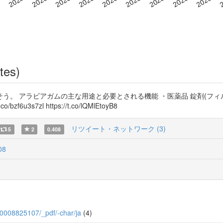
tes)
。 アラビアガムの主な用途と必要とされる機能 ・医薬品 錠剤(フィルム
3s7zl https://t.co/lQMlEtoyB8
リツイート・ネットワーク (3)
5
2
0.408
08
J00008825107/_pdf/-char/ja
(4)