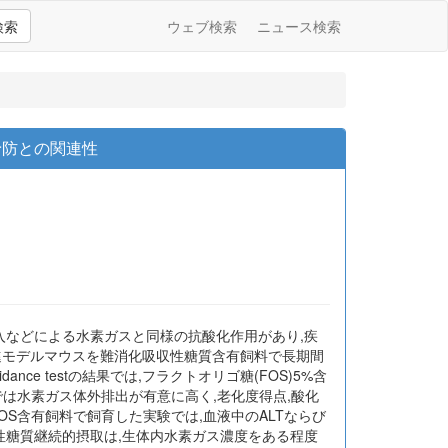
検索
ウェブ検索
ニュース検索
予防との関連性
入などによる水素ガスと同様の抗酸化作用があり,疾
進モデルマウスを難消化吸収性糖質含有飼料で長期間
nce testの結果では,フラクトオリゴ糖(FOS)5%含
では水素ガス体外排出が有意に高く,老化度得点,酸化
S含有飼料で飼育した実験では,血液中のALTならび
性糖質継続的摂取は,生体内水素ガス濃度をある程度