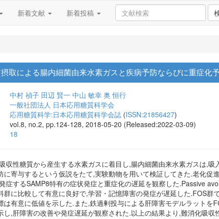
新着文献
新着投稿
質摂取による腸内細菌由来水素ガスと疾病予防ならびに重症化
中村 禎子
田辺 賢一
中山 敏幸
奥 恒行
一般社団法人 日本応用糖質科学会
応用糖質科学:日本応用糖質科学会誌
(
ISSN:21856427
)
vol.8, no.2, pp.124-128, 2018-05-20 (Released:2022-03-09)
18
化吸収性糖質から産生する水素ガスに着目し,腸内細菌由来水素ガスは,吸
防に寄与するという仮説をたて,実験動物を用いて検証してきた.老化促
するSAMP8特有の症状発症と重症化の遅延を観察した.Passive avoida
群に比較して有意に良好で,学習・記憶障害の発症が遅延した.FOS群
は有意に低値を示した.また,鉄過剰投与による肝障害モデルラットをFO
示し,肝障害の改善や発症遅延が観察された.以上の結果より,難消化吸収