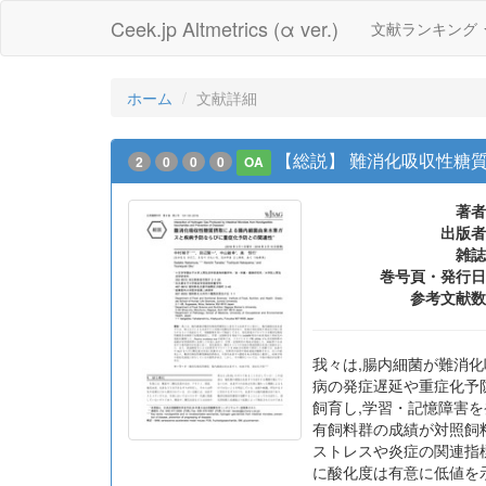
Ceek.jp Altmetrics (α ver.)
文献ランキング
ホーム
文献詳細
【総説】 難消化吸収性糖
2
0
0
0
OA
著者
出版者
雑誌
巻号頁・発行日
参考文献数
我々は,腸内細菌が難消
病の発症遅延や重症化予
飼育し,学習・記憶障害を発症
有飼料群の成績が対照飼料
ストレスや炎症の関連指標
に酸化度は有意に低値を