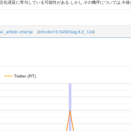
症化遅延に寄与している可能性がある.しかし,その機序については,今後
4/_article/-char/ja/
(
info:doi/10.5458/bag.8.2_124
)
Twitter (RT)