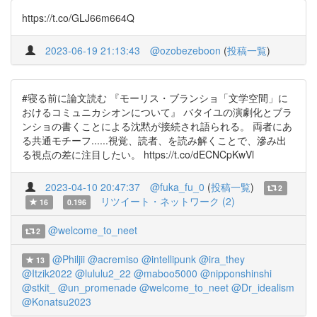
https://t.co/GLJ66m664Q
2023-06-19 21:13:43
@ozobezeboon
(
投稿一覧
)
#寝る前に論文読む 『モーリス・ブランショ「文学空間」に
おけるコミュニカシオンについて』 バタイユの演劇化とブラ
ンショの書くことによる沈黙が接続され語られる。 両者にあ
る共通モチーフ......視覚、読者、を読み解くことで、滲み出
る視点の差に注目したい。 https://t.co/dECNCpKwVl
2023-04-10 20:47:37
@fuka_fu_0
(
投稿一覧
)
2
リツイート・ネットワーク (2)
16
0.196
@welcome_to_neet
2
@Philjii
@acremiso
@intellipunk
@ira_they
13
@Itzik2022
@lululu2_22
@maboo5000
@nipponshinshi
@stkit_
@un_promenade
@welcome_to_neet
@Dr_idealism
@Konatsu2023