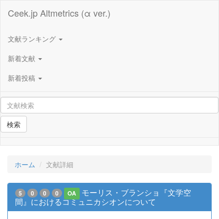
Ceek.jp Altmetrics (α ver.)
文献ランキング
新着文献
新着投稿
検索
ホーム
文献詳細
モーリス・ブランショ『文学空
5
0
0
0
OA
間』におけるコミュニカシオンについて