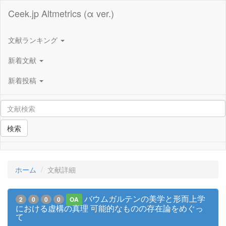
Ceek.jp Altmetrics (α ver.)
文献ランキング
新着文献
新着投稿
検索
ホーム
文献詳細
バウムガルテンの美学と形而上学
2
0
0
0
OA
における虚構の真理 可能的なものの存在論をめぐっ
て