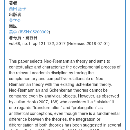
著者
西田 紘子
出版者
美学会
雑誌
美学
(
ISSN:05200962
)
巻号頁・発行日
vol.68, no.1, pp.121-132, 2017 (Released:2018-07-01)
This paper selects Neo-Riemannian theory and aims to
contextualize and characterize the developmental process of
the relevant academic discipline by tracing the
complementary and competitive relationship of Neo-
Riemannian theory with the existing Schenkerian theory.
Neo-Riemannian and Schenkerian theories cannot be
compared even by analytical objects. However, as observed
by Julian Hook (2007, 168) who considers it a “mistake” if
one regards “transformation” and “prolongation” as
antithetical conceptions, even though there is a fundamental
difference between the theories, the integration or
differentiation of both theories has been suggested in several