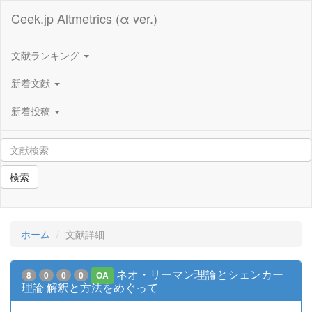
Ceek.jp Altmetrics (α ver.)
文献ランキング
新着文献
新着投稿
検索
ホーム
文献詳細
ネオ・リーマン理論とシェンカー
8
0
0
0
OA
理論 解釈と方法をめぐって