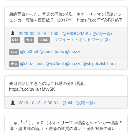
超絶面白かった。音楽の理論の話。 ネオ・リーマン理論とシ
ェンカー理論 - 西田紘子（2017年） https://t.co/TYVoFJ7aVP
2020-02-13 16:11:50
@PSGOZMIKU
(
投稿一覧
)
リツイート・ネットワーク (3)
3
4
0.866
@m43net
@chez_toots
@mazzo
3
@chez_toots
@m43net
@mazzo
@shigekzishihara
4
先日お話してきたのはこれ系の分析理論。
https://t.co/29K61MvvSK
2019-10-13 19:30:01
@eki_
(
投稿一覧
)
__φ( ╹ω╹ ) 。ｏＯ（ネオ・リーマン理論とシェンカー理論の
違い 論者達の論点 ・理論の性質の違い ・分析対象の違い ・