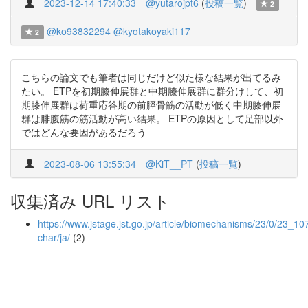
2023-12-14 17:40:33
@yutarojpt6
(
投稿一覧
)
2
@ko93832294
@kyotakoyaki117
2
こちらの論文でも筆者は同じだけど似た様な結果が出てるみ
たい。 ETPを初期膝伸展群と中期膝伸展群に群分けして、初
期膝伸展群は荷重応答期の前脛骨筋の活動が低く中期膝伸展
群は腓腹筋の筋活動が高い結果。 ETPの原因として足部以外
ではどんな要因があるだろう
2023-08-06 13:55:34
@KiT__PT
(
投稿一覧
)
収集済み URL リスト
https://www.jstage.jst.go.jp/article/biomechanisms/23/0/23_107/
char/ja/
(2)