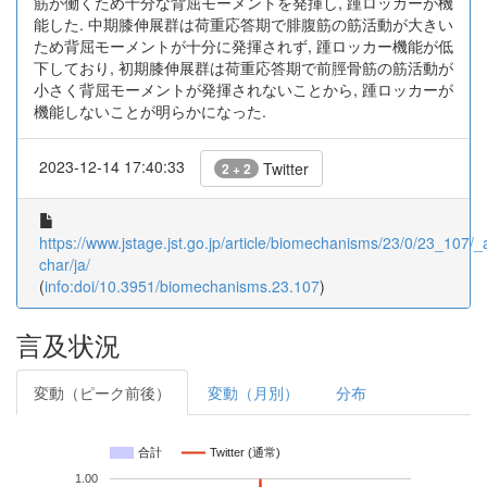
筋が働くため十分な背屈モーメントを発揮し, 踵ロッカーが機
能した. 中期膝伸展群は荷重応答期で腓腹筋の筋活動が大きい
ため背屈モーメントが十分に発揮されず, 踵ロッカー機能が低
下しており, 初期膝伸展群は荷重応答期で前脛骨筋の筋活動が
小さく背屈モーメントが発揮されないことから, 踵ロッカーが
機能しないことが明らかになった.
2023-12-14 17:40:33
Twitter
2 + 2
https://www.jstage.jst.go.jp/article/biomechanisms/23/0/23_107/_ar
char/ja/
(
info:doi/10.3951/biomechanisms.23.107
)
言及状況
変動（ピーク前後）
変動（月別）
分布
合計
Twitter (通常)
1.00