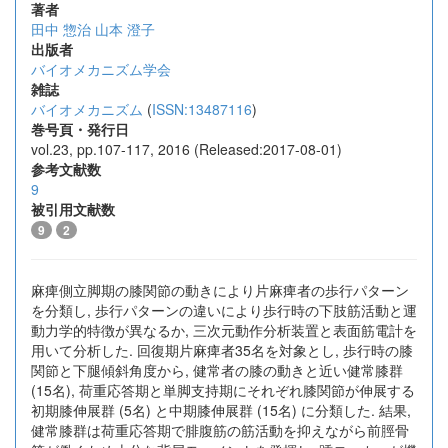
著者
田中 惣治
山本 澄子
出版者
バイオメカニズム学会
雑誌
バイオメカニズム
(
ISSN:13487116
)
巻号頁・発行日
vol.23, pp.107-117, 2016 (Released:2017-08-01)
参考文献数
9
被引用文献数
9
2
麻痺側立脚期の膝関節の動きにより片麻痺者の歩行パターン
を分類し, 歩行パターンの違いにより歩行時の下肢筋活動と運
動力学的特徴が異なるか, 三次元動作分析装置と表面筋電計を
用いて分析した. 回復期片麻痺者35名を対象とし, 歩行時の膝
関節と下腿傾斜角度から, 健常者の膝の動きと近い健常膝群
(15名), 荷重応答期と単脚支持期にそれぞれ膝関節が伸展する
初期膝伸展群 (5名) と中期膝伸展群 (15名) に分類した. 結果,
健常膝群は荷重応答期で腓腹筋の筋活動を抑えながら前脛骨