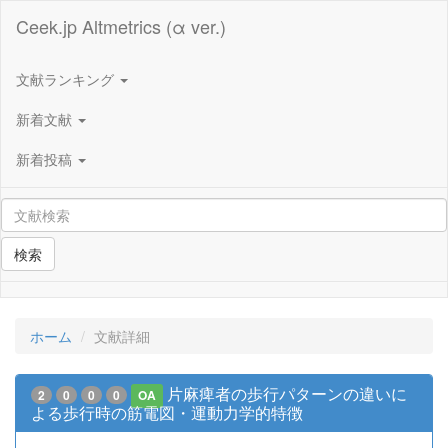
Ceek.jp Altmetrics (α ver.)
文献ランキング
新着文献
新着投稿
検索
ホーム
文献詳細
片麻痺者の歩行パターンの違いに
2
0
0
0
OA
よる歩行時の筋電図・運動力学的特徴