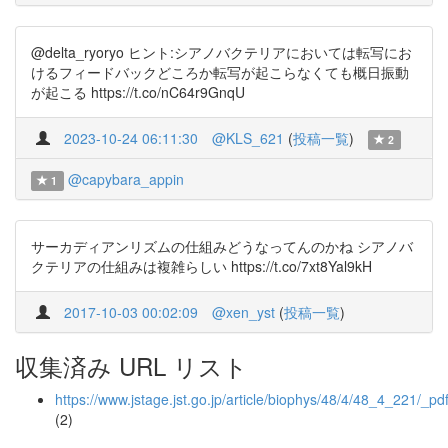
@delta_ryoryo ヒント:シアノバクテリアにおいては転写にお
けるフィードバックどころか転写が起こらなくても概日振動
が起こる https://t.co/nC64r9GnqU
2023-10-24 06:11:30
@KLS_621
(
投稿一覧
)
2
@capybara_appin
1
サーカディアンリズムの仕組みどうなってんのかね シアノバ
クテリアの仕組みは複雑らしい https://t.co/7xt8Yal9kH
2017-10-03 00:02:09
@xen_yst
(
投稿一覧
)
収集済み URL リスト
https://www.jstage.jst.go.jp/article/biophys/48/4/48_4_221/_pd
(2)