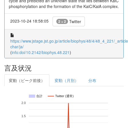
cycle and predicted an unknown state that lies between KaiC
phosphorylation and the formation of the KaiC/KaiA complex.
2023-10-24 18:58:05
Twitter
2 + 2
https://www.jstage.jst.go.jp/article/biophys/48/4/48_4_221/_article
char/ja/
(
info:doi/10.2142/biophys.48.221
)
言及状況
変動（ピーク前後）
変動（月別）
分布
合計
Twitter (通常)
2.0
1.5