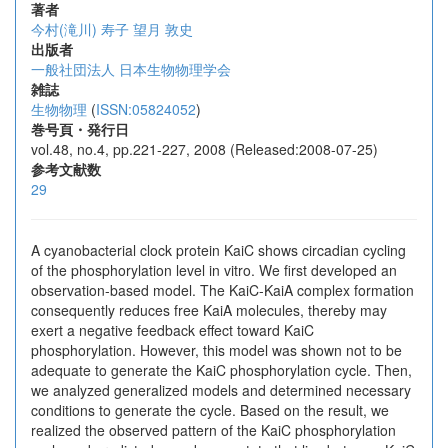
著者
今村(滝川) 寿子
望月 敦史
出版者
一般社団法人 日本生物物理学会
雑誌
生物物理
(
ISSN:05824052
)
巻号頁・発行日
vol.48, no.4, pp.221-227, 2008 (Released:2008-07-25)
参考文献数
29
A cyanobacterial clock protein KaiC shows circadian cycling
of the phosphorylation level in vitro. We first developed an
observation-based model. The KaiC-KaiA complex formation
consequently reduces free KaiA molecules, thereby may
exert a negative feedback effect toward KaiC
phosphorylation. However, this model was shown not to be
adequate to generate the KaiC phosphorylation cycle. Then,
we analyzed generalized models and determined necessary
conditions to generate the cycle. Based on the result, we
realized the observed pattern of the KaiC phosphorylation