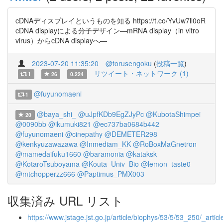
cDNAディスプレイというものを知る https://t.co/YvUw7ll0oR
cDNA displayによる分子デザイン―mRNA display（in vitro
virus）からcDNA displayへ―
2023-07-20 11:35:20
@torusengoku
(
投稿一覧
)
リツイート・ネットワーク (1)
1
26
0.224
@fuyunomaeni
1
@baya_shi_
@uJpfKDb9EgZJyPc
@KubotaShimpei
20
@0090bb
@ikumuki821
@ec737ba0684b442
@fuyunomaeni
@cinepathy
@DEMETER298
@kenkyuzawazawa
@Inmediam_KK
@RoBoxMaGnetron
@mamedaifuku1660
@baramonia
@kataksk
@KotaroTsuboyama
@Kouta_Univ_Bio
@lemon_taste0
@mtchopperzz666
@Paptimus_PMX003
収集済み URL リスト
https://www.jstage.jst.go.jp/article/biophys/53/5/53_250/_article