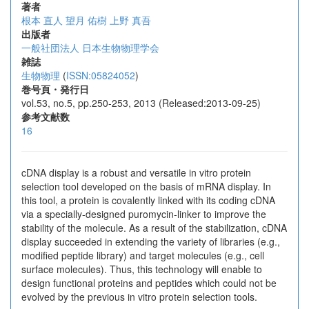
著者
根本 直人
望月 佑樹
上野 真吾
出版者
一般社団法人 日本生物物理学会
雑誌
生物物理
(
ISSN:05824052
)
巻号頁・発行日
vol.53, no.5, pp.250-253, 2013 (Released:2013-09-25)
参考文献数
16
cDNA display is a robust and versatile in vitro protein
selection tool developed on the basis of mRNA display. In
this tool, a protein is covalently linked with its coding cDNA
via a specially-designed puromycin-linker to improve the
stability of the molecule. As a result of the stabilization, cDNA
display succeeded in extending the variety of libraries (e.g.,
modified peptide library) and target molecules (e.g., cell
surface molecules). Thus, this technology will enable to
design functional proteins and peptides which could not be
evolved by the previous in vitro protein selection tools.