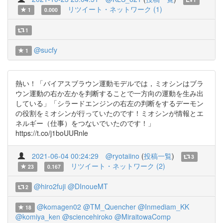
リツイート・ネットワーク (1)
1
0.000
1
@sucfy
1
熱い！「バイアスブラウン運動モデルでは，ミオシンはブラ
ウン運動の右か左かを判断することで一方向の運動を生み出
している」「シラードエンジンの右左の判断をするデーモン
の役割をミオシンが行っていたのです！ミオシンが情報とエ
ネルギー（仕事）をつないでいたのです！」
https://t.co/j1boUURnle
2021-06-04 00:24:29
@ryotaiino
(
投稿一覧
)
3
リツイート・ネットワーク (2)
23
0.167
@hiro2fuji
@DInoueMT
2
@komagen02
@TM_Quencher
@Inmediam_KK
18
@komiya_ken
@sciencehiroko
@MiraitowaComp