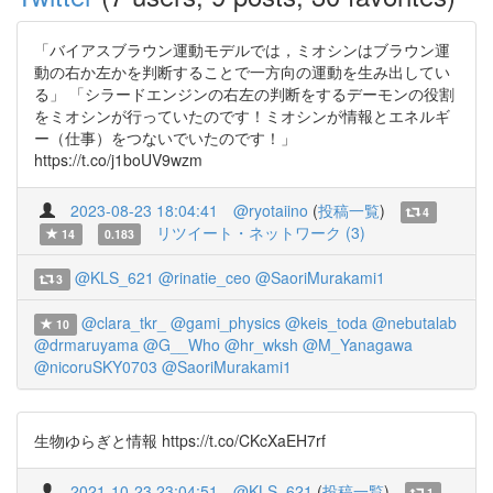
「バイアスブラウン運動モデルでは，ミオシンはブラウン運
動の右か左かを判断することで一方向の運動を生み出してい
る」 「シラードエンジンの右左の判断をするデーモンの役割
をミオシンが行っていたのです！ミオシンが情報とエネルギ
ー（仕事）をつないでいたのです！」
https://t.co/j1boUV9wzm
2023-08-23 18:04:41
@ryotaiino
(
投稿一覧
)
4
リツイート・ネットワーク (3)
14
0.183
@KLS_621
@rinatie_ceo
@SaoriMurakami1
3
@clara_tkr_
@gami_physics
@keis_toda
@nebutalab
10
@drmaruyama
@G__Who
@hr_wksh
@M_Yanagawa
@nicoruSKY0703
@SaoriMurakami1
生物ゆらぎと情報 https://t.co/CKcXaEH7rf
2021-10-23 23:04:51
@KLS_621
(
投稿一覧
)
1