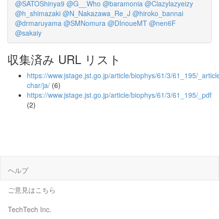
@SATOShinya9
@G__Who
@baramonia
@Clazylazyeizy
@h_shimazaki
@N_Nakazawa_Re_J
@hiroko_bannai
@drmaruyama
@SMNomura
@DInoueMT
@nen6F
@sakaiy
収集済み URL リスト
https://www.jstage.jst.go.jp/article/biophys/61/3/61_195/_article
char/ja/
(6)
https://www.jstage.jst.go.jp/article/biophys/61/3/61_195/_pdf
(2)
ヘルプ
ご意見はこちら
TechTech Inc.