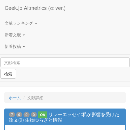
Ceek.jp Altmetrics (α ver.)
文献ランキング
新着文献
新着投稿
検索
ホーム
文献詳細
リレーエッセイ:私が影響を受けた
7
0
0
0
OA
論文(9) 生物ゆらぎと情報