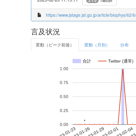
Twitter
2 + 0
https://www.jstage.jst.go.jp/article/biophys/62/6
言及状況
変動（ピーク前後）
変動（月別）
分布
合計
Twitter (通常)
1.00
0.75
0.50
0.25
*
*
0.00
2023-01-29
2023-02-01
2023-02-04
2023
2023-01-23
2023-01-26