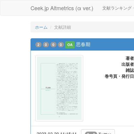
Ceek.jp Altmetrics (α ver.)
文献ランキング
ホーム
文献詳細
思春期
2
0
0
0
OA
著者
出版者
雑誌
巻号頁・発行日
2023-02-20 11:15:11