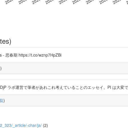
tes)
期 https://t.co/wznp7HpZBi
覧
)
kujitY2DjP ラボ運営で筆者があれこれ考えていることのエッセイ。PI は大変
覧
)
62_323/_article/-char/ja/
(2)