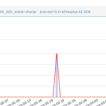
/62_323/_article/-char/ja/
(
info:doi/10.2142/biophys.62.323
)
2023-02-28
2023-03-03
2023-03
-02-07
2
2023-02-10
2023-02-13
2023-02-16
2023-02-19
2023-02-22
2023-02-25