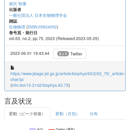
相沢 智康
出版者
一般社団法人 日本生物物理学会
雑誌
生物物理
(
ISSN:05824052
)
巻号頁・発行日
vol.63, no.2, pp.75, 2023 (Released:2023-05-25)
2023-06-01 19:43:44
Twitter
2 + 1
https://www.jstage.jst.go.jp/article/biophys/63/2/63_75/_article/-
char/ja/
(
info:doi/10.2142/biophys.63.75
)
言及状況
変動（ピーク前後）
変動（月別）
分布
合計
Twitter (通常)