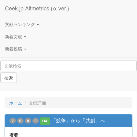
Ceek.jp Altmetrics (α ver.)
文献ランキング
新着文献
新着投稿
検索
ホーム
文献詳細
「競争」から「共創」へ
2
0
0
0
OA
著者