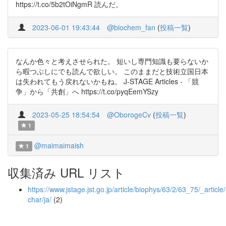
https://t.co/5b2tOiNgmR 読んだ。
2023-06-01 19:43:44
@biochem_fan
(
投稿一覧
)
なんか色々と考えさせられた。 短いし専門知識も要らないか
ら暇つぶしにでも読んで欲しい。 このままだと技術立国日本
は失われてもう戻れないかもね。 J-STAGE Articles - 「競
争」から「共創」へ https://t.co/pyqEemYSzy
2023-05-25 18:54:54
@OborogeCv
(
投稿一覧
)
1
@maimaimaish
1
収集済み URL リスト
https://www.jstage.jst.go.jp/article/biophys/63/2/63_75/_article/
char/ja/
(2)