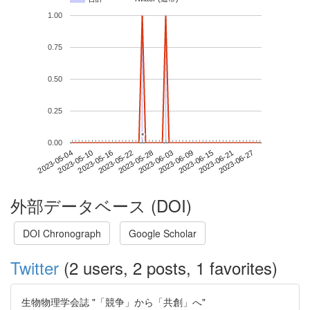
1.00
0.75
0.50
0.25
*
*
0.00
2023-06-21
2023-05-04
2023-05-22
2023-06-09
2023-06-27
2023-05-10
2023-05-28
2023-06-15
2023-05-16
2023-06-03
外部データベース (DOI)
DOI Chronograph
Google Scholar
Twitter
(2 users, 2 posts, 1 favorites)
生物物理学会誌 "「競争」から「共創」へ"