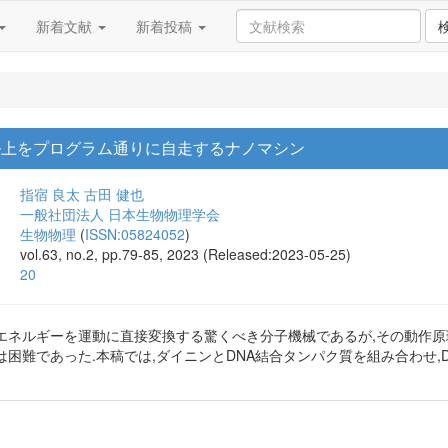
新着文献
新着投稿
ル上をプログラム通りに自走するナノマシン
指宿 良太
古田 健也
一般社団法人 日本生物物理学会
生物物理
(
ISSN:05824052
)
vol.63, no.2, pp.79-85, 2023 (Released:2023-05-25)
20
エネルギーを運動に直接変換する驚くべき分子機械であるが,その動作原
困難であった.本稿では,ダイニンとDNA結合タンパク質を組み合わせ,