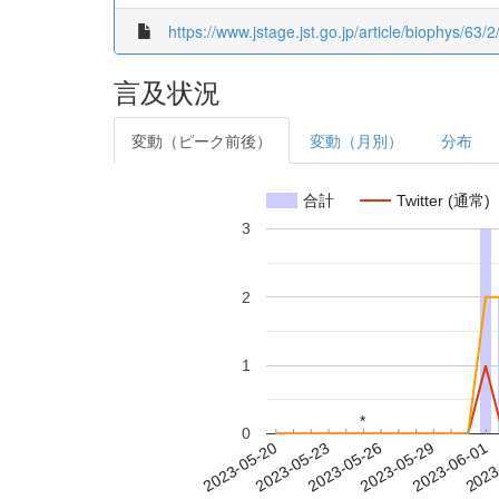
https://www.jstage.jst.go.jp/article/biophys/63/2
言及状況
変動（ピーク前後）
変動（月別）
分布
合計
Twitter (通常)
3
2
1
*
*
0
2023-05-26
2023-05-29
2023-06-01
2023
2023-05-20
2023-05-23