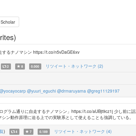
 Scholar
rites)
ン https://t.co/n5vDaGE6xv
リツイート・ネットワーク (2)
2
8
0.000
@yocayocarp
@yuuri_eguchi
@drmaruyama
@greg11129197
ム通りに自走するナノマシン」https://t.co/aUBjt9cz1j 
マシン動作原理に迫る上での実験系として使えることも強調している。
覧
)
リツイート・ネットワーク (4)
4
7
0.189