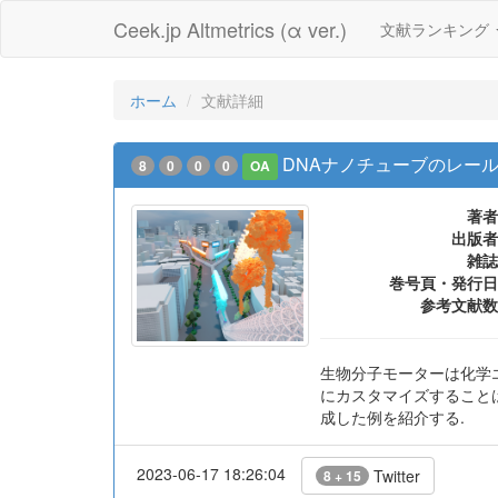
Ceek.jp Altmetrics (α ver.)
文献ランキング
ホーム
文献詳細
DNAナノチューブのレー
8
0
0
0
OA
著者
出版者
雑誌
巻号頁・発行日
参考文献数
生物分子モーターは化学
にカスタマイズすることは
成した例を紹介する.
2023-06-17 18:26:04
Twitter
8 + 15