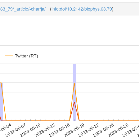
/63_79/_article/-char/ja/
(
info:doi/10.2142/biophys.63.79
)
Twitter (RT)
2023-06-25
2023-06-28
2023-07
-06-04
2
2023-06-07
2023-06-10
2023-06-13
2023-06-16
2023-06-19
2023-06-22