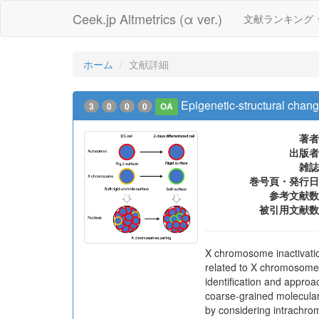
Ceek.jp Altmetrics (α ver.)
文献ランキング
ホーム
文献詳細
Epigenetic-structural chan
3
0
0
0
OA
著者
出版者
雑誌
巻号頁・発行日
参考文献数
被引用文献数
X chromosome inactivation
related to X chromosome 
identification and approa
coarse-grained molecular 
by considering intrachro