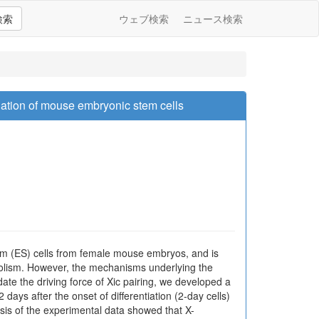
検索
ウェブ検索
ニュース検索
iation of mouse embryonic stem cells
tem (ES) cells from female mouse embryos, and is
abolism. However, the mechanisms underlying the
ate the driving force of Xic pairing, we developed a
ays after the onset of differentiation (2-day cells)
is of the experimental data showed that X-