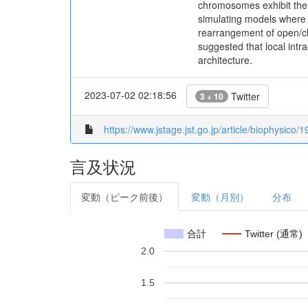
chromosomes exhibit the r
simulating models where 
rearrangement of open/cl
suggested that local intr
architecture.
2023-07-02 02:18:56
Twitter
3 + 10
https://www.jstage.jst.go.jp/article/biophysico/
言及状況
変動（ピーク前後）
変動（月別）
分布
合計
Twitter (通常)
2.0
1.5