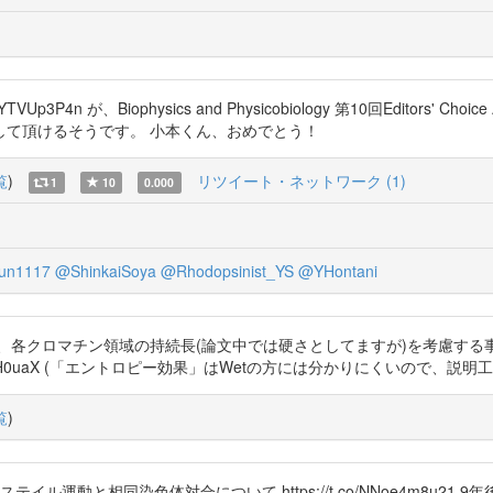
p3P4n が、Biophysics and Physicobiology 第10回Editors'
して頂けるそうです。 小本くん、おめでとう！
覧
)
リツイート・ネットワーク (1)
1
10
0.000
un1117
@ShinkaiSoya
@Rhodopsinist_YS
@YHontani
ですが、各クロマチン領域の持続長(論文中では硬さとしてますが)を考慮
://t.co/ni42lH0uaX (「エントロピー効果」はWetの方には分かりにくいので、説
覧
)
運動と相同染色体対合について https://t.co/NNoe4m8u21