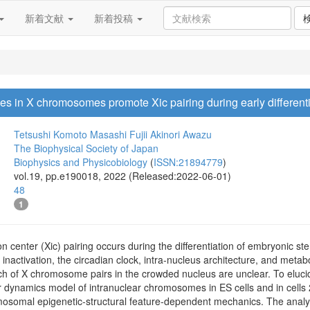
新着文献
新着投稿
ges in X chromosomes promote Xic pairing during early different
Tetsushi Komoto
Masashi Fujii
Akinori Awazu
The Biophysical Society of Japan
Biophysics and Physicobiology
(
ISSN:21894779
)
vol.19, pp.e190018, 2022 (Released:2022-06-01)
48
1
 center (Xic) pairing occurs during the differentiation of embryonic s
inactivation, the circadian clock, intra-nucleus architecture, and met
ch of X chromosome pairs in the crowded nucleus are unclear. To elucid
dynamics model of intranuclear chromosomes in ES cells and in cells 2 d
mosomal epigenetic-structural feature-dependent mechanics. The analys