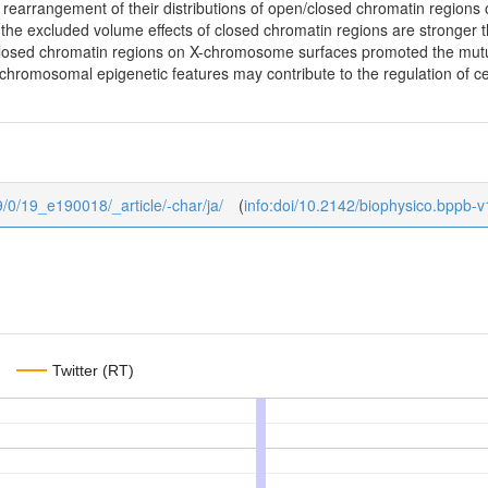
earrangement of their distributions of open/closed chromatin regions on 
the excluded volume effects of closed chromatin regions are stronger 
osed chromatin regions on X-chromosome surfaces promoted the mutual
achromosomal epigenetic features may contribute to the regulation of ce
19/0/19_e190018/_article/-char/ja/
(
info:doi/10.2142/biophysico.bppb-
Twitter (RT)