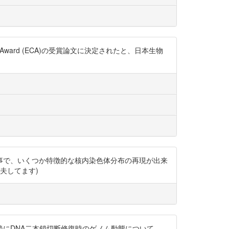
 Choice Award (ECA)の受賞論文に決定されたと、日本生物
する事で、いくつか特徴的な核内染色体分布の再現が出来
明工夫してます)
 9年後にDNA二本鎖切断修復時のゲノム動態について