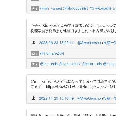
@mh_yanagi
@Rhodopsinist_YS
@togashi_tv
3
ウチのD3の小本くんが第１著者の論文 https://t.co/QYTVU
物理学会事務局より連絡頂きました！名古屋で表彰
2023-06-23 18:05:11
@AwaGensho
(
投稿一
@HomareZuki
1
@lemurids
@ngsmtd127
@shiori_iida
@chinp
7
@mh_yanagi あと宣伝になってしまって恐縮
てます。 https://t.co/QYTVUp3P4n https
2022-11-25 10:13:49
@AwaGensho
(
投稿一
実験系の方々に本当に色々教えて頂き、6年後にホーステイル