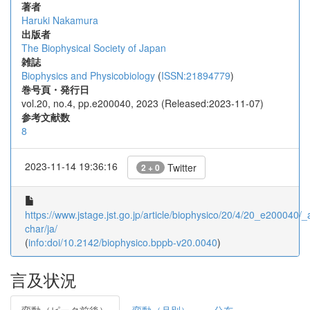
著者
Haruki Nakamura
出版者
The Biophysical Society of Japan
雑誌
Biophysics and Physicobiology
(
ISSN:21894779
)
巻号頁・発行日
vol.20, no.4, pp.e200040, 2023 (Released:2023-11-07)
参考文献数
8
2023-11-14 19:36:16
Twitter
2 + 0
https://www.jstage.jst.go.jp/article/biophysico/20/4/20_e200040/_ar
char/ja/
(
info:doi/10.2142/biophysico.bppb-v20.0040
)
言及状況