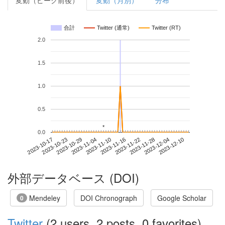
変動（ピーク前後）
変動（月別）
分布
合計
Twitter (通常)
Twitter (RT)
2.0
1.5
1.0
0.5
*
*
0.0
2023-12-04
2023-10-17
2023-11-04
2023-11-22
2023-12-10
2023-10-23
2023-11-10
2023-11-28
2023-10-29
2023-11-16
外部データベース (DOI)
Mendeley
DOI Chronograph
Google Scholar
0
Twitter
(2 users, 2 posts, 0 favorites)