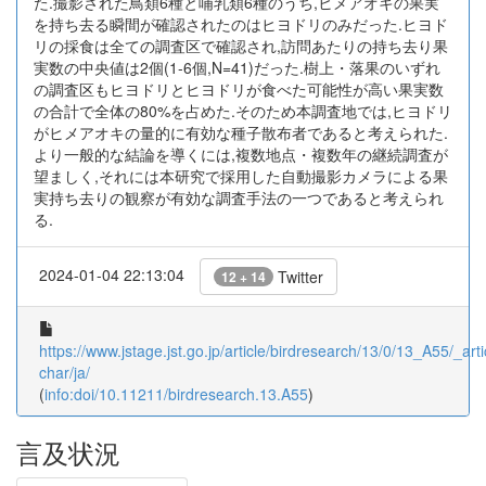
た.撮影された鳥類6種と哺乳類6種のうち,ヒメアオキの果実
を持ち去る瞬間が確認されたのはヒヨドリのみだった.ヒヨド
リの採食は全ての調査区で確認され,訪問あたりの持ち去り果
実数の中央値は2個(1-6個,N=41)だった.樹上・落果のいずれ
の調査区もヒヨドリとヒヨドリが食べた可能性が高い果実数
の合計で全体の80%を占めた.そのため本調査地では,ヒヨドリ
がヒメアオキの量的に有効な種子散布者であると考えられた.
より一般的な結論を導くには,複数地点・複数年の継続調査が
望ましく,それには本研究で採用した自動撮影カメラによる果
実持ち去りの観察が有効な調査手法の一つであると考えられ
る.
2024-01-04 22:13:04
Twitter
12 + 14
https://www.jstage.jst.go.jp/article/birdresearch/13/0/13_A55/_arti
char/ja/
(
info:doi/10.11211/birdresearch.13.A55
)
言及状況