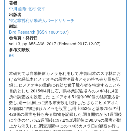
著者
中川 皓陽
北村 俊平
出版者
特定非営利活動法人バードリサーチ
雑誌
Bird Research
(
ISSN:18801587
)
巻号頁・発行日
vol.13, pp.A55-A68, 2017 (Released:2017-12-07)
参考文献数
66
本研究では自動撮影カメラを利用して,中部日本のスギ林にお
ける常緑低木ヒメアオキの果実消費者とその持ち去り量を記
録し,ヒメアオキの量的に有効な種子散布者を特定することを
目的とした.2015年4月に石川県林業試験場内のスギ林に4箇
所の調査区を設定した.ヒメアオキ51個体980個の結実数を計
数し,週一回,樹上に残る果実数を記録した.さらにヒメアオキ
28個体に自動撮影カメラを設置し,樹上353個と落果75個の計
428個の果実を持ち去る動物を記録した.調査開始から1週間後
に全体の41.7%,2週間後に97.2%,3週間後に98.3%の果実が樹
上から消失した.調査期間中にのべ465カメラ日の観察を行っ