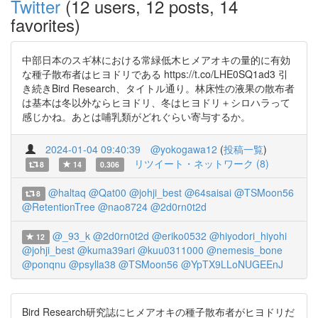
Twitter
(12 users, 12 posts, 14
favorites)
中部日本のスギ林における常緑低木ヒメアオキの量的に有効
な種子散布者はヒヨドリである https://t.co/LHE0SQ1ad3 引
き続きBird Research、タイトル通り。林床性の液果の散布者
は基本は冬以外ならヒヨドリ、冬はヒヨドリ＋シロハラって
感じかね。あとは哺乳類がどれぐらい寄与するか。
2024-01-04 09:40:39
@yokogawa12
(
投稿一覧
)
リツイート・ネットワーク (8)
8
14
0.306
@haltaq
@Qat00
@johji_best
@64saisai
@TSMoon56
8
@RetentionTree
@nao8724
@2d0rn0t2d
@_93_k
@2d0rn0t2d
@eriko0532
@hiyodori_hiyohi
12
@johji_best
@kuma39ari
@kuu0311000
@nemesis_bone
@ponqnu
@psylla38
@TSMoon56
@YpTX9LLoNUGEEnJ
Bird Research研究誌にヒメアオキの種子散布者がヒヨドリだ