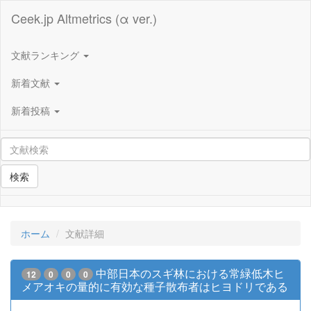
Ceek.jp Altmetrics (α ver.)
文献ランキング
新着文献
新着投稿
検索
ホーム
文献詳細
中部日本のスギ林における常緑低木ヒ
12
0
0
0
メアオキの量的に有効な種子散布者はヒヨドリである