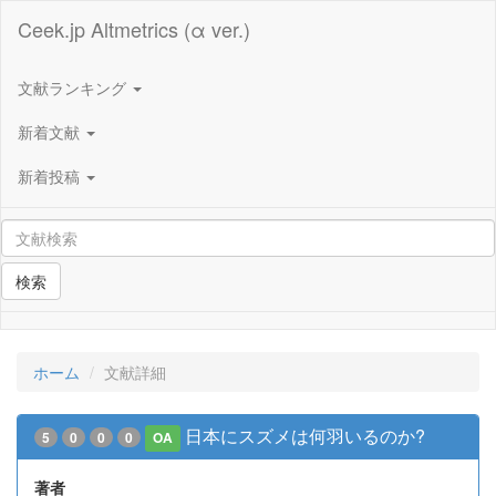
Ceek.jp Altmetrics (α ver.)
文献ランキング
新着文献
新着投稿
検索
ホーム
文献詳細
日本にスズメは何羽いるのか?
5
0
0
0
OA
著者