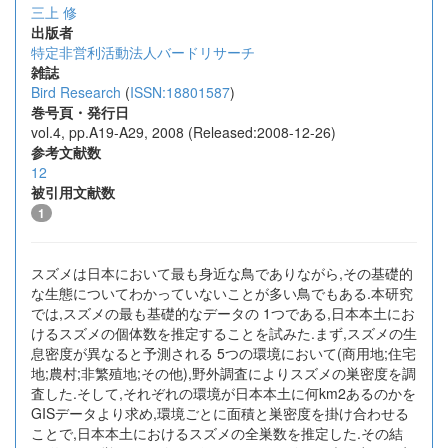
三上 修
出版者
特定非営利活動法人バードリサーチ
雑誌
Bird Research
(
ISSN:18801587
)
巻号頁・発行日
vol.4, pp.A19-A29, 2008 (Released:2008-12-26)
参考文献数
12
被引用文献数
1
スズメは日本において最も身近な鳥でありながら,その基礎的
な生態についてわかっていないことが多い鳥でもある.本研究
では,スズメの最も基礎的なデータの 1つである,日本本土にお
けるスズメの個体数を推定することを試みた.まず,スズメの生
息密度が異なると予測される 5つの環境において(商用地;住宅
地;農村;非繁殖地;その他),野外調査によりスズメの巣密度を調
査した.そして,それぞれの環境が日本本土に何km2あるのかを
GISデータより求め,環境ごとに面積と巣密度を掛け合わせる
ことで,日本本土におけるスズメの全巣数を推定した.その結