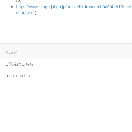
(2)
https://www.jstage.jst.go.jp/article/birdresearch/4/0/4_A19/_arti
char/ja/
(1)
ヘルプ
ご意見はこちら
TechTech Inc.