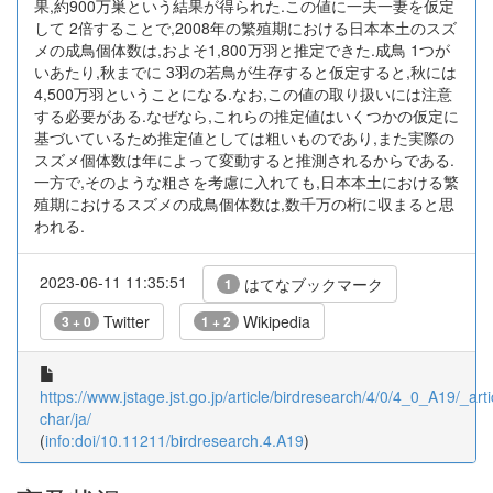
果,約900万巣という結果が得られた.この値に一夫一妻を仮定
して 2倍することで,2008年の繁殖期における日本本土のスズ
メの成鳥個体数は,およそ1,800万羽と推定できた.成鳥 1つが
いあたり,秋までに 3羽の若鳥が生存すると仮定すると,秋には
4,500万羽ということになる.なお,この値の取り扱いには注意
する必要がある.なぜなら,これらの推定値はいくつかの仮定に
基づいているため推定値としては粗いものであり,また実際の
スズメ個体数は年によって変動すると推測されるからである.
一方で,そのような粗さを考慮に入れても,日本本土における繁
殖期におけるスズメの成鳥個体数は,数千万の桁に収まると思
われる.
2023-06-11 11:35:51
はてなブックマーク
1
Twitter
Wikipedia
3 + 0
1 + 2
https://www.jstage.jst.go.jp/article/birdresearch/4/0/4_0_A19/_arti
char/ja/
(
info:doi/10.11211/birdresearch.4.A19
)