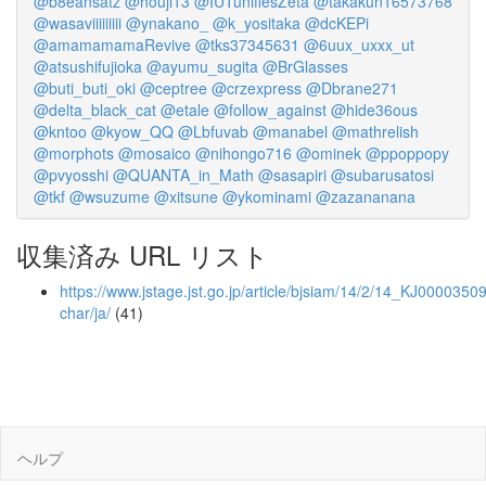
@b8eansatz
@houji13
@IUTunifiesZeta
@takakun16573768
@wasaviiiiiiiii
@ynakano_
@k_yositaka
@dcKEPi
@amamamamaRevive
@tks37345631
@6uux_uxxx_ut
@atsushifujioka
@ayumu_sugita
@BrGlasses
@buti_buti_oki
@ceptree
@crzexpress
@Dbrane271
@delta_black_cat
@etale
@follow_against
@hide36ous
@kntoo
@kyow_QQ
@Lbfuvab
@manabel
@mathrelish
@morphots
@mosaico
@nihongo716
@ominek
@ppoppopy
@pvyosshi
@QUANTA_in_Math
@sasapiri
@subarusatosi
@tkf
@wsuzume
@xitsune
@ykominami
@zazananana
収集済み URL リスト
https://www.jstage.jst.go.jp/article/bjsiam/14/2/14_KJ00003509
char/ja/
(41)
ヘルプ