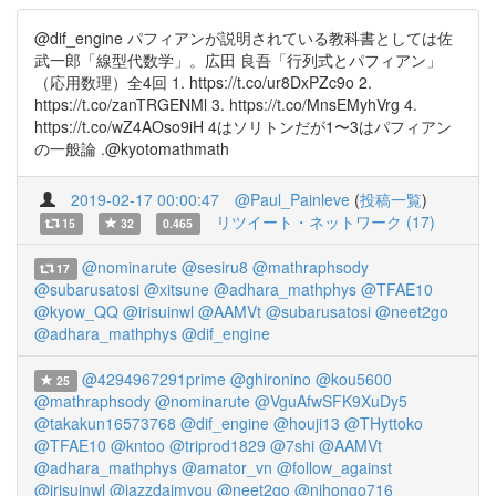
@dif_engine パフィアンが説明されている教科書としては佐
武一郎「線型代数学」。広田 良吾「行列式とパフィアン」
（応用数理）全4回 1. https://t.co/ur8DxPZc9o 2.
https://t.co/zanTRGENMl 3. https://t.co/MnsEMyhVrg 4.
https://t.co/wZ4AOso9iH 4はソリトンだが1〜3はパフィアン
の一般論 .@kyotomathmath
2019-02-17 00:00:47
@Paul_Painleve
(
投稿一覧
)
リツイート・ネットワーク (17)
15
32
0.465
@nominarute
@sesiru8
@mathraphsody
17
@subarusatosi
@xitsune
@adhara_mathphys
@TFAE10
@kyow_QQ
@irisuinwl
@AAMVt
@subarusatosi
@neet2go
@adhara_mathphys
@dif_engine
@4294967291prime
@ghironino
@kou5600
25
@mathraphsody
@nominarute
@VguAfwSFK9XuDy5
@takakun16573768
@dif_engine
@houji13
@THyttoko
@TFAE10
@kntoo
@triprod1829
@7shi
@AAMVt
@adhara_mathphys
@amator_vn
@follow_against
@irisuinwl
@jazzdaimyou
@neet2go
@nihongo716