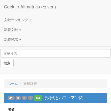
Ceek.jp Altmetrics (α ver.)
文献ランキング
新着文献
新着投稿
検索
ホーム
文献詳細
行列式とパフィアン(2)
41
0
0
0
OA
著者