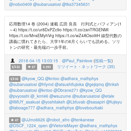
@nobo0409
@subarusatosi
@tks37345631
応用数理14 巻 (2004) 連載 広田 良吾 行列式とパフィアン(1
～4) https://t.co/ur8DxPZc9o https://t.co/zanTRGENMl
https://t.co/MnsEMyhVrg https://t.co/wZ4AOso9iH 線型代数の
講義に慣れてきたら、大学1年の6月くらいでも読める。ソリ
トンの研究・最先端の一歩手前。
2018-04-15 13:03:15
@Paul_Painleve
(
投稿一覧
)
リツイート・ネットワーク (35)
32
67
0.293
@kyow_QQ
@kntoo
@adhara_mathphys
35
@subarusatosi
@hfymd
@atsushifujioka
@gejiqmq
@tnksh
@subarusatosi
@kntoo
@Dbrane271
@kyow_QQ
@pvyosshi
@_kmt46
@wsuzume
@subarusatosi
@etale
@IMUY_asakust
@yoshitakeh
@Lbfuvab
@sasapiri
@fujisyu
@laboage777
@adhara_mathphys
@lovebourbaki
@JJmo6626
@robot_afro
@tenkanese
47
@DSCF_1224_open
@VietorisMayer
@adhara_mathphys