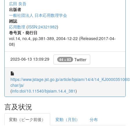
広田 良吾
出版者
一般社団法人 日本応用数理学会
雑誌
応用数理
(
ISSN:24321982
)
巻号頁・発行日
vol.14, no.4, pp.381-389, 2004-12-22 (Released:2017-04-
08)
2023-06-13 13:09:29
Twitter
44 + 83
https://www.jstage.jst.go.jp/article/bjsiam/14/4/14_KJ00003510003
char/ja/
(
info:doi/10.11540/bjsiam.14.4_381
)
言及状況
変動（ピーク前後）
変動（月別）
分布