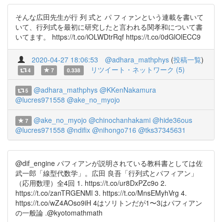
そんな広田先生が行 列 式と パ フィァンという連載を書いて
いて、行列式を最初に研究したと言われる関孝和について書
いてます。 https://t.co/iOLWDtrRqf https://t.co/0dGlOlECC9
2020-04-27 18:06:53
@adhara_mathphys
(
投稿一覧
)
リツイート・ネットワーク (5)
4
7
0.338
@adhara_mathphys
@KKenNakamura
5
@lucres971558
@ake_no_myojo
@ake_no_myojo
@chinochanhakami
@hide36ous
7
@lucres971558
@ndifix
@nihongo716
@tks37345631
@dif_engine パフィアンが説明されている教科書としては佐
武一郎「線型代数学」。広田 良吾「行列式とパフィアン」
（応用数理）全4回 1. https://t.co/ur8DxPZc9o 2.
https://t.co/zanTRGENMl 3. https://t.co/MnsEMyhVrg 4.
https://t.co/wZ4AOso9iH 4はソリトンだが1〜3はパフィアン
の一般論 .@kyotomathmath