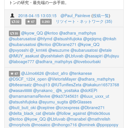
トンの研究・最先端の一歩手前。
2018-04-15 13:03:15
@Paul_Painleve
(
投稿一覧
)
リツイート・ネットワーク (35)
32
67
0.293
@kyow_QQ
@kntoo
@adhara_mathphys
35
@subarusatosi
@hfymd
@atsushifujioka
@gejiqmq
@tnksh
@subarusatosi
@kntoo
@Dbrane271
@kyow_QQ
@pvyosshi
@_kmt46
@wsuzume
@subarusatosi
@etale
@IMUY_asakust
@yoshitakeh
@Lbfuvab
@sasapiri
@fujisyu
@laboage777
@adhara_mathphys
@lovebourbaki
@JJmo6626
@robot_afro
@tenkanese
47
@DSCF_1224_open
@VietorisMayer
@adhara_mathphys
@b8eansatz
@houji13
@IUTunifiesZeta
@takakun16573768
@wasaviiiiiiiii
@ynakano_
@k_yositaka
@dcKEPi
@amamamamaRevive
@tks37345631
@6uux_uxxx_ut
@atsushifujioka
@ayumu_sugita
@BrGlasses
@buti_buti_oki
@ceptree
@crzexpress
@Dbrane271
@delta_black_cat
@etale
@follow_against
@hide36ous
@kntoo
@kyow_QQ
@Lbfuvab
@manabel
@mathrelish
@morphots
@mosaico
@nihongo716
@ominek
@ppoppopy