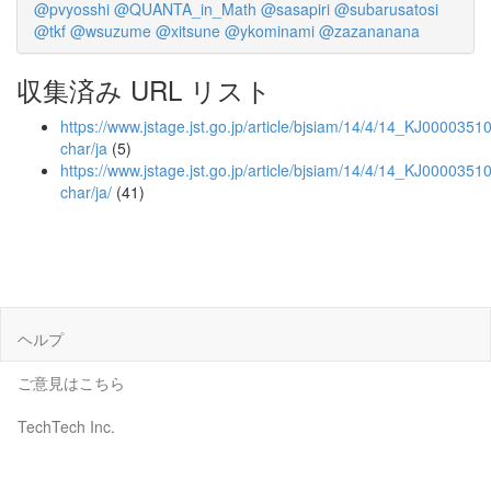
@pvyosshi
@QUANTA_in_Math
@sasapiri
@subarusatosi
@tkf
@wsuzume
@xitsune
@ykominami
@zazananana
収集済み URL リスト
https://www.jstage.jst.go.jp/article/bjsiam/14/4/14_KJ00003510
char/ja
(5)
https://www.jstage.jst.go.jp/article/bjsiam/14/4/14_KJ00003510
char/ja/
(41)
ヘルプ
ご意見はこちら
TechTech Inc.