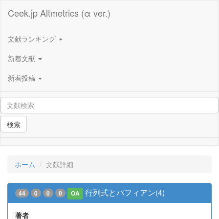
Ceek.jp Altmetrics (α ver.)
文献ランキング
新着文献
新着投稿
検索
ホーム
文献詳細
行列式とパフィアン(4)
44
0
0
0
OA
著者