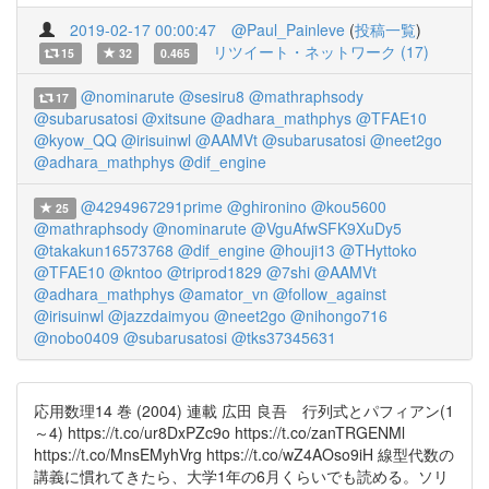
2019-02-17 00:00:47
@Paul_Painleve
(
投稿一覧
)
リツイート・ネットワーク (17)
15
32
0.465
@nominarute
@sesiru8
@mathraphsody
17
@subarusatosi
@xitsune
@adhara_mathphys
@TFAE10
@kyow_QQ
@irisuinwl
@AAMVt
@subarusatosi
@neet2go
@adhara_mathphys
@dif_engine
@4294967291prime
@ghironino
@kou5600
25
@mathraphsody
@nominarute
@VguAfwSFK9XuDy5
@takakun16573768
@dif_engine
@houji13
@THyttoko
@TFAE10
@kntoo
@triprod1829
@7shi
@AAMVt
@adhara_mathphys
@amator_vn
@follow_against
@irisuinwl
@jazzdaimyou
@neet2go
@nihongo716
@nobo0409
@subarusatosi
@tks37345631
応用数理14 巻 (2004) 連載 広田 良吾 行列式とパフィアン(1
～4) https://t.co/ur8DxPZc9o https://t.co/zanTRGENMl
https://t.co/MnsEMyhVrg https://t.co/wZ4AOso9iH 線型代数の
講義に慣れてきたら、大学1年の6月くらいでも読める。ソリ