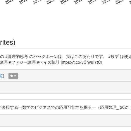
rites)
の #論理的思考 のバックボーンは、実はこのあたりです。 #数学 は使える
ァジー論理 #ベイズ統計 https://t.co/5ChvuI7tCr
覧
)
2
のビジネスでの応用可能性を探る―（応用数理_ 2021 年 31 巻 3 号 p. 