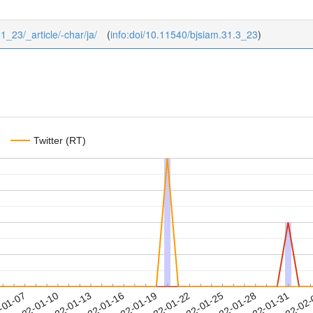
31_23/_article/-char/ja/
(
info:doi/10.11540/bjsiam.31.3_23
)
Twitter (RT)
2022-01-28
2022-01-31
2022-02
-01-07
2
2022-01-10
2022-01-13
2022-01-16
2022-01-19
2022-01-22
2022-01-25