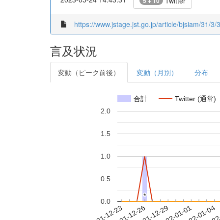
Twitter
5 + 10
https://www.jstage.jst.go.jp/article/bjsiam/31/3/
言及状況
変動（ピーク前後）
変動（月別）
分布
合計
Twitter (通常)
2.0
1.5
1.0
0.5
*
*
0.0
2021-12-29
2022-01-01
2022-01-04
2022
2021-12-23
2021-12-26