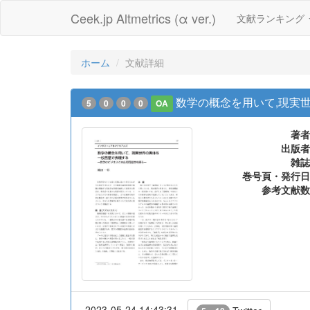
Ceek.jp Altmetrics (α ver.)
文献ランキング
ホーム
文献詳細
数学の概念を用いて,現実
5
0
0
0
OA
著者
出版者
雑誌
巻号頁・発行日
参考文献数
2023-05-24 14:43:31