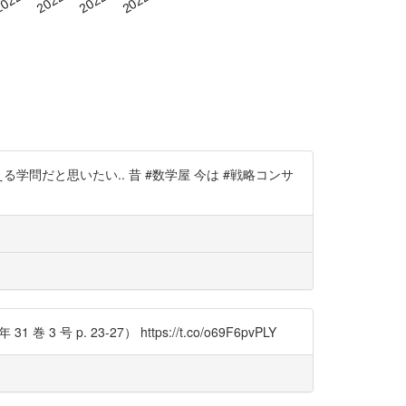
学問だと思いたい.. 昔 #数学屋 今は #戦略コンサ
23-27） https://t.co/o69F6pvPLY