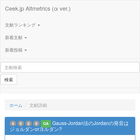
Ceek.jp Altmetrics (α ver.)
文献ランキング
新着文献
新着投稿
検索
ホーム
文献詳細
Gauss-Jordan法のJordanの発音は
4
0
0
0
OA
ジョルダンorヨルダン?