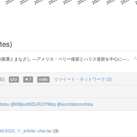
tes)
への接遇とまなざし ―アメリカ・ペリー使節とハリス使節を中心に―」 
覧
)
リツイート・ネットワーク (2)
2
7
0.000
tetsu
@8Wpu8KDLRCtYWsq
@sumidatomohisa
49/2023_1/_article/-char/ja/
(3)