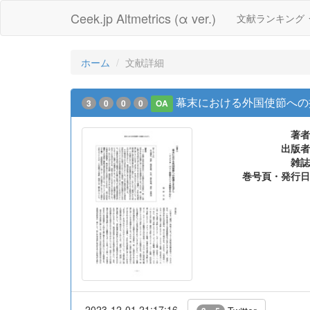
Ceek.jp Altmetrics (α ver.)
文献ランキング
ホーム
文献詳細
幕末における外国使節への
3
0
0
0
OA
著者
出版者
雑誌
巻号頁・発行日
2023-12-01 21:17:16