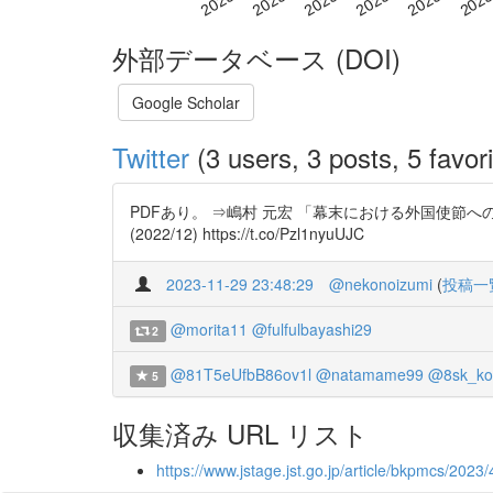
外部データベース (DOI)
Google Scholar
Twitter
(3 users, 3 posts, 5 favori
PDFあり。 ⇒嶋村 元宏 「幕末における外国使節
(2022/12) https://t.co/Pzl1nyuUJC
2023-11-29 23:48:29
@nekonoizumi
(
投稿一
@morita11
@fulfulbayashi29
2
@81T5eUfbB86ov1l
@natamame99
@8sk_ko
5
収集済み URL リスト
https://www.jstage.jst.go.jp/article/bkpmcs/2023/