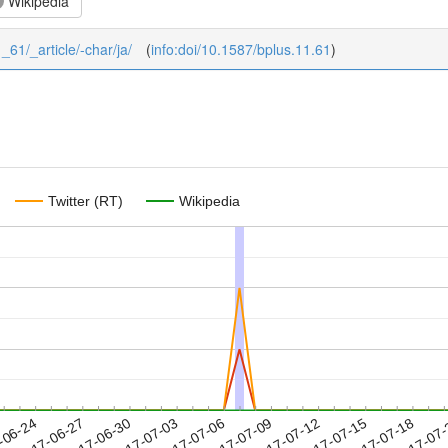
Wikipedia
1_61/_article/-char/ja/
(
info:doi/10.1587/bplus.11.61
)
Twitter (RT)
Wikipedia
2017-07-15
2017-07-18
2017-07
-06-24
2
2017-06-27
2017-06-30
2017-07-03
2017-07-06
2017-07-09
2017-07-12