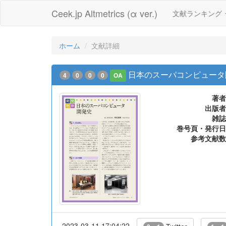
Ceek.jp Altmetrics (α ver.)
文献ランキング
ホーム
文献詳細
日本のスーパコンピュータ
4
0
0
0
OA
著者
出版者
雑誌
巻号頁・発行日
参考文献数
2023-03-11 17:04:22