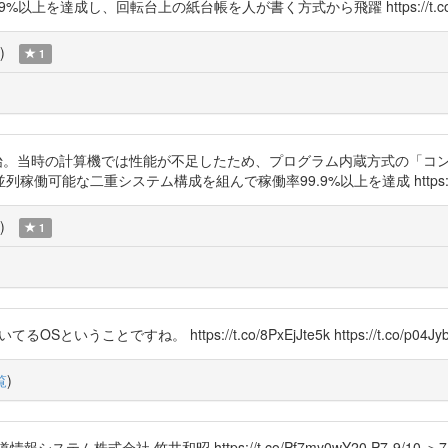
を達成し、回転台上の紙台帳を人が書く方式から飛躍 https://t.co/8h
)
1
1月稼働開始。当時の計算機では性能が不足したため、プログラム内蔵方式の
な二重システム構成を組んで稼働率99.9%以上を達成 https://t.co/
)
1
Sということですね。 https://t.co/8PxEjJte5k https://t.co/p04Jyb
覧
)
式会社 竹井和昭 https://t.co/Pf7my0wY20 P7-9/10 ＞7.