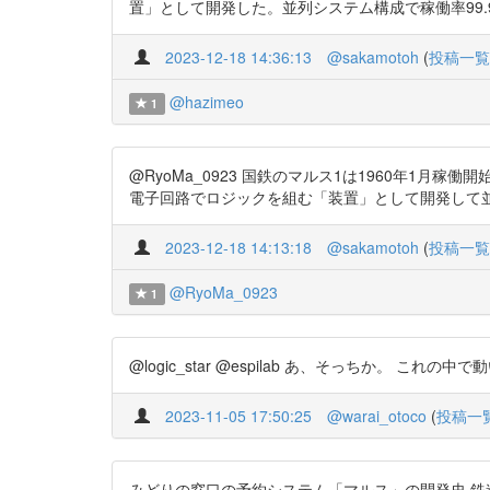
置」として開発した。並列システム構成で稼働率99.9%以上
2023-12-18 14:36:13
@sakamotoh
(
投稿一覧
@hazimeo
1
@RyoMa_0923 国鉄のマルス1は1960年
電子回路でロジックを組む「装置」として開発して並列稼働可能
2023-12-18 14:13:18
@sakamotoh
(
投稿一覧
@RyoMa_0923
1
@logic_star @espilab あ、そっちか。 これの中で動いてるO
2023-11-05 17:50:25
@warai_otoco
(
投稿一
みどりの窓口の予約システム「マルス」の開発史 鉄道情報システム株