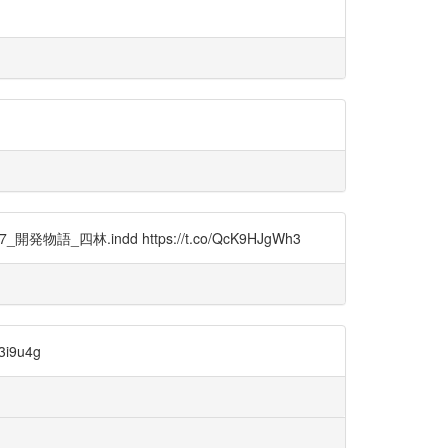
四林.indd https://t.co/QcK9HJgWh3
i9u4g