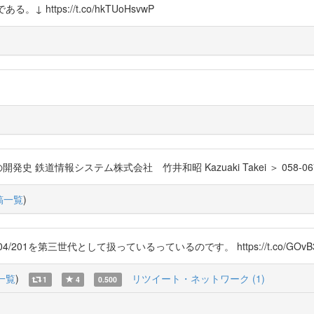
ttps://t.co/hkTUoHsvwP
報システム株式会社 竹井和昭 Kazuaki Takei ＞ 058-067_開発物語_
稿一覧
)
201を第三世代として扱っているっているのです。 https://t.co/GOvB3
一覧
)
リツイート・ネットワーク (1)
1
4
0.500