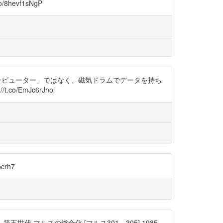
evf1sNgP
「コンピューター」ではなく、磁気ドラムでデータを持ち
EmJc6rJnol
crh7
 第五世代 マルスの総合化 [マルス301，305] 1985