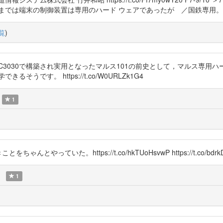
形端末までは端末の制御装置は専用のハード ウェアであったが ／国鉄専用。
覧
)
HITAC3030で構築され実用となったマルス101の前史として，マルス
学できるそうです。 https://t.co/W0URLZk1G4
1
っていた。https://t.co/hkTUoHsvwP https://t.co/bdrkD
1