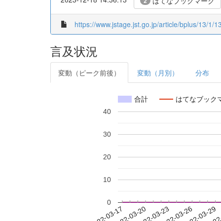
はてなブックマーク
2
https://www.jstage.jst.go.jp/article/bplus/13/1/1
言及状況
変動（ピーク前後）
変動（月別）
分布
合計
はてなブック
40
30
20
10
0
2022-03-23
2022-03-26
2022-03-29
2022
2022-03-17
2022-03-20