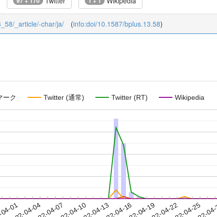
Twitter
Wikipedia
97 + 170
1 + 1
3_58/_article/-char/ja/
(
info:doi/10.1587/bplus.13.58
)
マーク
Twitter (通常)
Twitter (RT)
Wikipedia
2022-04-22
2022-04-25
2022-04
-04-01
2
2022-04-04
2022-04-07
2022-04-10
2022-04-13
2022-04-16
2022-04-19