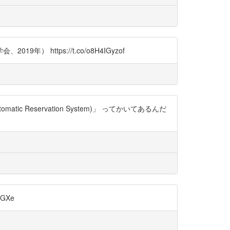
ttps://t.co/o8H4IGyzof
matic Reservation System)」 ってかいてあるんだ
GXe