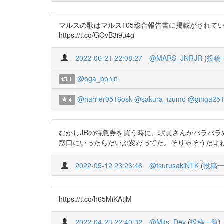
マルスの歌はマルス105総合報告書に掲載がされています
https://t.co/GOvB3i9u4g
2022-06-21 22:08:27
@MARS_JNRJR
(
投稿
@oga_bonin
1
@harrier0516osk
@sakura_izumo
@ginga25
4
むかしJRの特急券を買う時に、駅員さんがパラパ
窓口にいったらだいぶ変わってた。そりゃそうだよね。当時の
2022-05-12 23:23:46
@tsurusakiNTK
(
投稿
https://t.co/h65MiKAtjM
2022-04-23 22:40:32
@Mits_Dev
(
投稿一覧
)