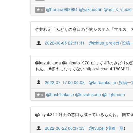
@haruna999981
@yakiudohn
@aoi_k_vtuber
4
竹井和昭「みどりの窓口の予約システム「マルス」の開発史」『
2022-08-05 22:31:41
@ichtus_project
(
投稿
@kazufukuda @mitsuto1976 だって JRのみどり
もん。 #答えになってない https://t.co/duLT866FTl
2022-07-17 00:00:08
@fairbanks_m
(
投稿一
@hoshihakase
@kazufukuda
@nightudon
3
@miyak311 対面の窓口も減っているもんね。 国立研究開
2022-06-22 06:37:23
@ryupei
(
投稿一覧
)