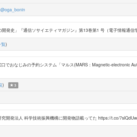
@oga_bonin
通信ソサイエティマガジン』第13巻第1 号（電子情報通信学会、2019年） h
一覧
)
の窓口でおなじみの予約システム「マルス(MARS：Magnetic-electronic Auto
覧
)
3
発法人 科学技術振興機構に開発物語載ってた https://t.co/7slQdUw