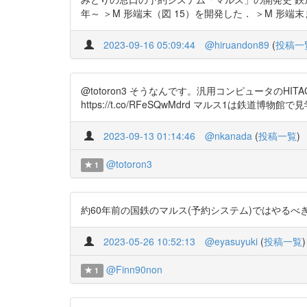
年～ ＞M 形端末（図 15）を開発した． ＞M 
2023-09-16 05:09:44
@hiruandon89
(
投稿一
@totoron3 そうなんです。汎用コンピュータの
https://t.co/RFeSQwMdrd マルス1は鉄道博物館で見
2023-09-13 01:14:46
@nkanada
(
投稿一覧
)
@totoron3
1
約60年前の国鉄のマルス(予約システム)ではやるべきことをちゃんとや
2023-05-26 10:52:13
@eyasuyuki
(
投稿一覧
)
@Finn90non
1