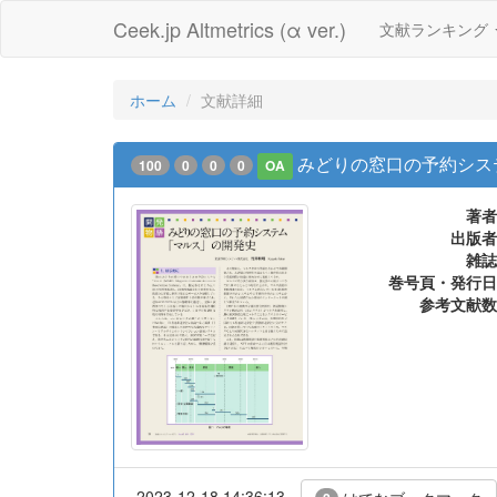
Ceek.jp Altmetrics (α ver.)
文献ランキング
ホーム
文献詳細
みどりの窓口の予約シス
100
0
0
0
OA
著者
出版者
雑誌
巻号頁・発行日
参考文献数
2023-12-18 14:36:13