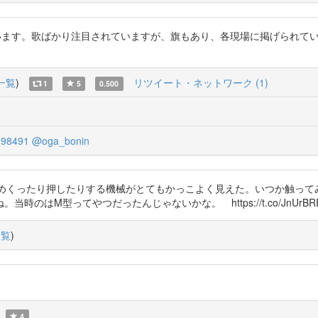
。歌ばかり注目されていますが、旗もあり、各現場に掲げられていたそうです。 h
一覧
)
リツイート・ネットワーク (1)
1
5
0.500
198491
@oga_bonin
ラめくったり押したりする機械がとてもかっこよく見えた。いつか触って
はM型ってやつだったんじゃないかな。 https://t.co/JnUrBRE
一覧
)
4