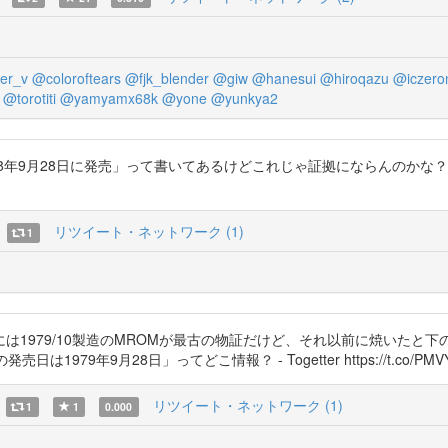
er_v
@coloroftears
@fjk_blender
@giw
@hanesui
@hiroqazu
@iczero
@torotiti
@yamyamx68k
@yone
@yunkya2
は1978年9月28日に発売」って書いてあるけどこれじゃ証拠にならんのか
リツイート・ネットワーク (1)
1
は1979/10製造のMROMが最古の物証だけど、それ以前に焼いたと
01の発売日は1979年9月28日」ってどこ情報？ - Togetter https://t.co/PMV
リツイート・ネットワーク (1)
1
1
0.000