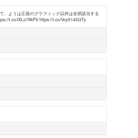
」と出て、ようは正規のグラフィック以外は全部該当する
fkPV https://t.co/Voy514G3Ty