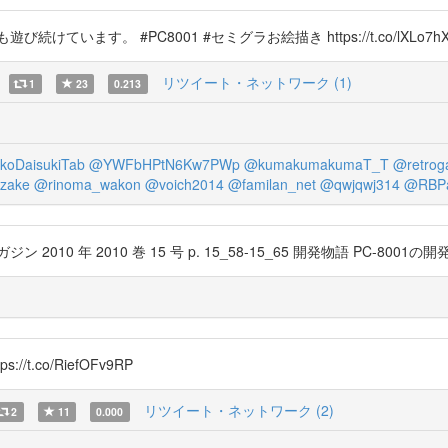
 #PC8001 #セミグラお絵描き https://t.co/lXLo7hXbBN htt
リツイート・ネットワーク (1)
1
23
0.213
oDaisukiTab
@YWFbHPtN6Kw7PWp
@kumakumakumaT_T
@retrog
zake
@rinoma_wakon
@voich2014
@familan_net
@qwjqwj314
@RBPa
年 2010 巻 15 号 p. 15_58-15_65 開発物語 PC-8001の開発 加藤 明 
s://t.co/RiefOFv9RP
リツイート・ネットワーク (2)
2
11
0.000