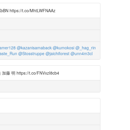
ps://t.co/MhtLWFNAAz
amer128
@kazanisamaback
@kumokosi
@_hag_rin
ste_Run
@Stosstruppe
@jaichiforest
@unn4m3cl
https://t.co/FNVxzI8cb4