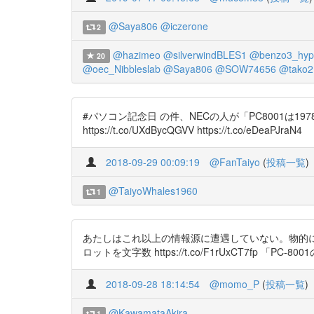
@Saya806
@iczerone
2
@hazimeo
@silverwindBLES1
@benzo3_hyp
20
@oec_Nibbleslab
@Saya806
@SOW74656
@tako2
#パソコン記念日 の件、NECの人が「PC8001
https://t.co/UXdBycQGVV https://t.co/eDeaPJraN4
2018-09-29 00:09:19
@FanTaiyo
(
投稿一覧
)
@TaiyoWhales1960
1
あたしはこれ以上の情報源に遭遇していない。物的に
ロットを文字数 https://t.co/F1rUxCT7fp 「PC-80
2018-09-28 18:14:54
@momo_P
(
投稿一覧
)
@KawamataAkira
1