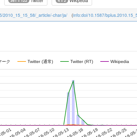
Twitter
Wikipedia
361 + 122
4 + 2
/15/2010_15_15_58/_article/-char/ja/
(
info:doi/10.1587/bplus.2010.15_
マーク
Twitter (通常)
Twitter (RT)
Wikipedia
2018-05-22
2018-05-25
2018-05
-05-01
2
2018-05-04
2018-05-07
2018-05-10
2018-05-13
2018-05-16
2018-05-19