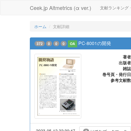
Ceek.jp Altmetrics (α ver.)
文献ランキング
ホーム
文献詳細
PC-8001の開発
372
0
0
0
OA
著者
出版者
雑誌
巻号頁・発行日
参考文献数
2023-05-12 22:30:47