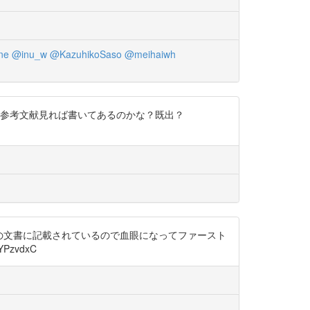
ne
@inu_w
@KazuhikoSaso
@meihaiwh
な？参考文献見れば書いてあるのかな？既出？
下の文書に記載されているので血眼になってファースト
YPzvdxC