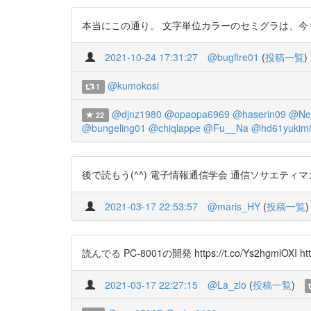
本当にこの通り。 文字単位カラーのセミグラは、今も遊び続けています。
2021-10-24 17:31:27
@bugfire01
(
投稿一覧
)
@kumokosi
1
@djnz1980
@opaopa6969
@haserin09
@Nek
22
@bungeling01
@chiqlappe
@Fu__Na
@hd61yukimi
後で読もう(^^) 電子情報通信学会 通信ソサエティマガジン 2010 
2021-03-17 22:53:57
@maris_HY
(
投稿一覧
)
読んでる PC-8001の開発 https://t.co/Ys2hgmlOXI http
2021-03-17 22:27:15
@La_zlo
(
投稿一覧
)