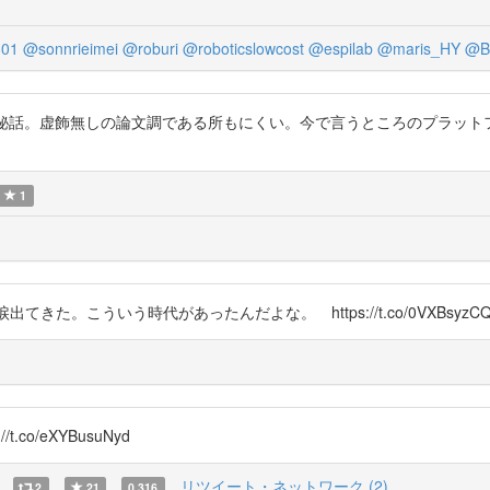
801
@sonnrieimei
@roburi
@roboticslowcost
@espilab
@maris_HY
@B
秘話。虚飾無しの論文調である所もにくい。今で言うところのプラット
1
た。こういう時代があったんだよな。 https://t.co/0VXBsyzCQ
.co/eXYBusuNyd
リツイート・ネットワーク (2)
2
21
0.316