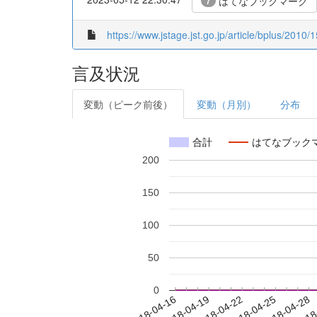
はてなブックマーク
7
https://www.jstage.jst.go.jp/article/bplus/2010
言及状況
変動（ピーク前後）
変動（月別）
分布
合計
はてなブック
200
150
100
50
0
2018-04-22
2018-04-25
2018-04-28
2018
2018-04-16
2018-04-19