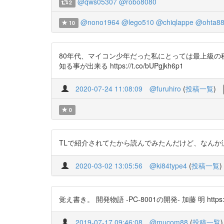
@qws05307
@robo8080
2
@nono1964
@lego510
@chiqlappe
@ohta8
10
80年代、マイコン少年だった私にとっては最上級の
知る事が出来る https://t.co/bUPgjkh6p1
2020-07-24 11:08:09
@furuhiro
(
投稿一覧
)
0
TLで紹介されてたから読んでみたんだけど、なんか涙出てき
2020-03-02 13:05:56
@ki84type4
(
投稿一覧
)
覚え書き。 開発物語 -PC-8001の開発- 加藤 明 https://t
2019-07-17 09:46:08
@mucom88
(
投稿一覧
)