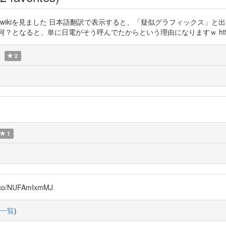
過去にwikiを見ました 日本語翻訳で表示すると、「疑似グラフィックス
、単に日電がそう呼んでたからという理由になりますｗ https://t.co/lXLo7i
2
1
co/NUFAmIxmMJ
一覧
)