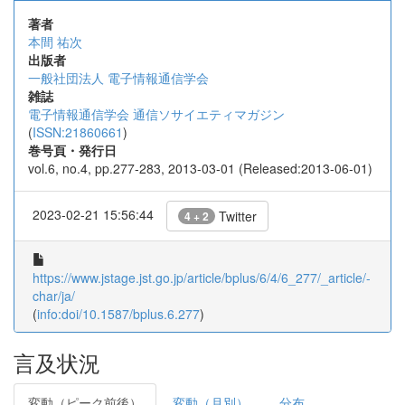
著者
本間 祐次
出版者
一般社団法人 電子情報通信学会
雑誌
電子情報通信学会 通信ソサイエティマガジン
(
ISSN:21860661
)
巻号頁・発行日
vol.6, no.4, pp.277-283, 2013-03-01 (Released:2013-06-01)
2023-02-21 15:56:44
Twitter
4 + 2
https://www.jstage.jst.go.jp/article/bplus/6/4/6_277/_article/-
char/ja/
(
info:doi/10.1587/bplus.6.277
)
言及状況
変動（ピーク前後）
変動（月別）
分布