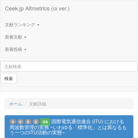
Ceek.jp Altmetrics (α ver.)
文献ランキング
新着文献
新着投稿
検索
ホーム
文献詳細
国際電気通信連合 (ITU) における
4
0
0
0
OA
周波数管理の実務 ~いわゆる「標準化」とは異なるも
う一つのITU活動の実態~