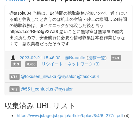
@tasoku04 当時は、24時間の聴取義務が無いので、近くにい
る船と往復してと言うのは机上の空論・砂上の楼閣… 24時間
の聴取義務は、タイタニックが沈没した後と言う
https://t.co/REaSgV3Wa8 悪いことに無線室は無線屋の船内
出張所なので、安全航行に必要な情報収集は本務作業じゃな
くて、副次業務だったそうです
2023-02-21 15:46:02
@Braunite
(
投稿一覧
)
3
リツイート・ネットワーク (3)
3
0.408
@tokusen_niwaka
@nysalor
@tasoku04
3
@551_confucius
@nysalor
2
収集済み URL リスト
https://www.jstage.jst.go.jp/article/bplus/6/4/6_277/_pdf
(4)