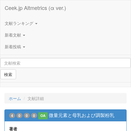
Ceek.jp Altmetrics (α ver.)
文献ランキング
新着文献
新着投稿
検索
ホーム
文献詳細
微量元素と母乳および調製粉乳
4
0
0
0
OA
著者