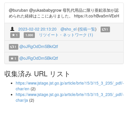
@buruban @yukasbabygrow 母乳代用品に限り亜鉛添加が認
められた経緯はここにありました。 https://t.co/hBva5mVEeH
2023-02-02 20:13:20
@sho_el
(
投稿一覧
)
1
リツイート・ネットワーク (1)
1
1.000
@oJRgOdDmSBkiQtf
1
@oJRgOdDmSBkiQtf
1
収集済み URL リスト
https://www.jstage.jst.go.jp/article/brte/15/3/15_3_235/_pdf/-
char/en
(2)
https://www.jstage.jst.go.jp/article/brte/15/3/15_3_235/_pdf/-
char/ja
(2)