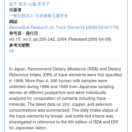
金子 哲夫
山脇 奈見子
出版者
一般社団法人 日本微量元素学会
雑誌
Biomedical Research on Trace Elements
(
ISSN:0916717X
)
巻号頁・発行日
vol.15, no.3, pp.235-242, 2004 (Released:2005-04-08)
参考文献数
28
In Japan, Recommend Dietary Allowance (RDA) and Dietary
Reference Intake (DRI) of trace elements were first specified
in 1999. More than 4, 000 human milk samples were
collected during 1998 and 1999 from Japanese lactating
women at different postpartum and were individually
analyzed for composition of nutrients including trace
minerals. The latest data on zinc, copper, and selenium
concentrations was summarized. The daily intake status of
the trace elements by breast- and bottle-fed infants was
investigated in reference to the 6th edition of RDA and DRI
for Japanese nation.