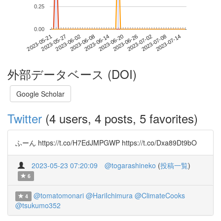
0.25
0.00
2023-07-08
2023-05-21
2023-06-08
2023-06-26
2023-07-14
2023-05-27
2023-06-14
2023-07-02
2023-06-02
2023-06-20
外部データベース (DOI)
Google Scholar
Twitter
(4 users, 4 posts, 5 favorites)
ふーん https://t.co/H7EdJMPGWP https://t.co/Dxa89Dt9bO
2023-05-23 07:20:09
@togarashineko
(
投稿一覧
)
6
@tomatomonari
@HariIchimura
@ClimateCooks
4
@tsukumo352