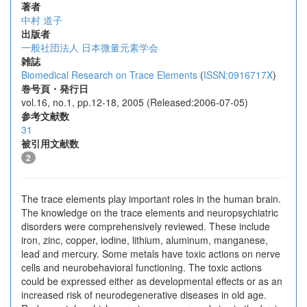
著者
中村 道子
出版者
一般社団法人 日本微量元素学会
雑誌
Biomedical Research on Trace Elements
(
ISSN:0916717X
)
巻号頁・発行日
vol.16, no.1, pp.12-18, 2005 (Released:2006-07-05)
参考文献数
31
被引用文献数
2
The trace elements play important roles in the human brain.
The knowledge on the trace elements and neuropsychiatric
disorders were comprehensively reviewed. These include
iron, zinc, copper, iodine, lithium, aluminum, manganese,
lead and mercury. Some metals have toxic actions on nerve
cells and neurobehavioral functioning. The toxic actions
could be expressed either as developmental effects or as an
increased risk of neurodegenerative diseases in old age.