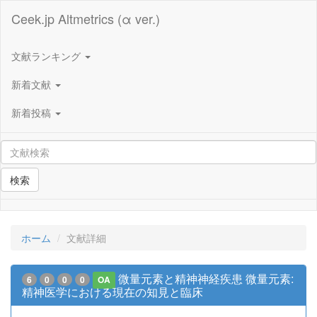
Ceek.jp Altmetrics (α ver.)
文献ランキング
新着文献
新着投稿
検索
ホーム
文献詳細
微量元素と精神神経疾患 微量元素:
6
0
0
0
OA
精神医学における現在の知見と臨床