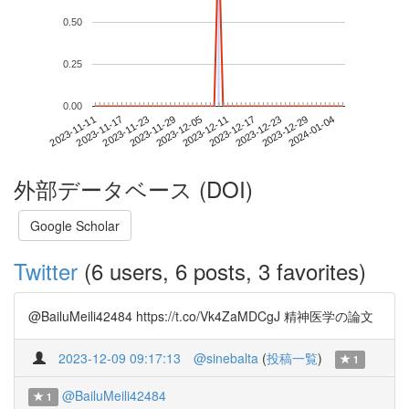
0.50
0.25
0.00
2023-12-29
2023-11-11
2023-11-29
2023-12-17
2024-01-04
2023-11-17
2023-12-05
2023-12-23
2023-11-23
2023-12-11
外部データベース (DOI)
Google Scholar
Twitter
(6 users, 6 posts, 3 favorites)
@BailuMeili42484 https://t.co/Vk4ZaMDCgJ 精神医学の論文
2023-12-09 09:17:13
@sinebalta
(
投稿一覧
)
1
@BailuMeili42484
1