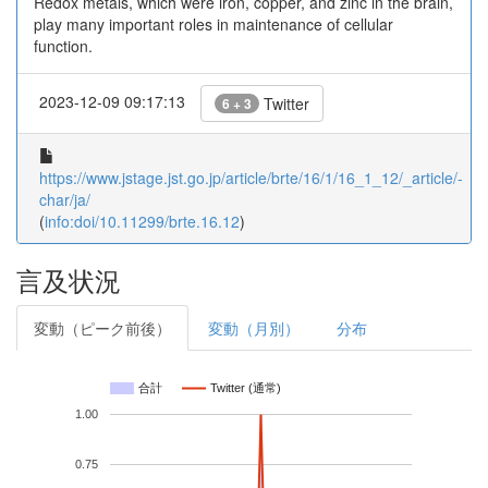
Redox metals, which were iron, copper, and zinc in the brain,
play many important roles in maintenance of cellular
function.
2023-12-09 09:17:13
Twitter
6 + 3
https://www.jstage.jst.go.jp/article/brte/16/1/16_1_12/_article/-
char/ja/
(
info:doi/10.11299/brte.16.12
)
言及状況
変動（ピーク前後）
変動（月別）
分布
合計
Twitter (通常)
1.00
0.75