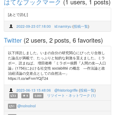
はてなブックマーク
(1 users, 1 posts)
[あとで読む]
2022-09-23 07:18:00
id:namiryu
(
投稿一覧
)
Twitter
(2 users, 2 posts, 6 favorites)
以下拝読しました。いまの自分の研究関心にぴったり合致し
た論点が満載で、たっぷりと知的な刺激を貰えました。ミラ
ボー、読まねば。 増田都希「ミラボー侯爵『人間の友―人口
論』(1756)における社交性 sociabilité の概念 ―作法論と政
治経済論の交差点としての自然法―」
https://t.co/wFnmYQjT24
2023-06-13 15:48:06
@historiogriffe
(
投稿一覧
)
リツイート・ネットワーク (1)
3
9
0.000
@nolnolnol
1