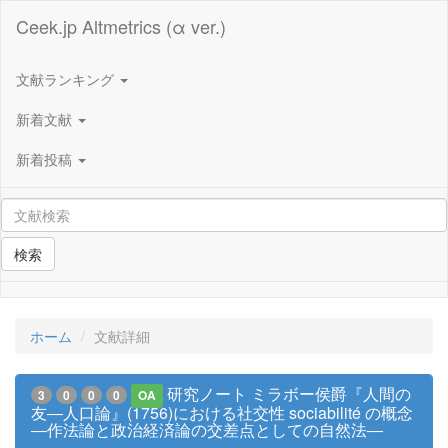
Ceek.jp Altmetrics (α ver.)
文献ランキング
新着文献
新着投稿
検索
ホーム
文献詳細
研究ノート ミラボー侯爵『人間の
3
0
0
0
OA
友―人口論』(1756)における社交性 sociabilité の概念
―作法論と政治経済論の交差点としての自然法―