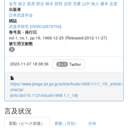
金芳 保之
荻原 郡次
根木 哲郎
吉田 浩重
山中 保人
播本 定彦
出版者
日本武道学会
雑誌
武道学研究
(
ISSN:02879700
)
巻号頁・発行日
vol.1, no.1, pp.19, 1968-12-25 (Released:2012-11-27)
被引用文献数
1
2023-11-07 18:38:36
Twitter
2 + 1
https://www.jstage.jst.go.jp/article/budo1968/1/1/1_19/_article/-
char/ja/
(
info:doi/10.11214/budo1968.1.1_19
)
言及状況
変動（ピーク前後）
変動（月別）
分布