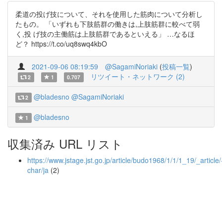
柔道の投げ技について、それを使用した筋肉について分析し
たもの。 「いずれも下肢筋群の働きは,上肢筋群に較べて弱
く,投 げ技の主働筋は上肢筋群であるといえる」 …なるほ
ど？ https://t.co/uq8swq4kbO
2021-09-06 08:19:59
@SagamiNoriaki
(
投稿一覧
)
リツイート・ネットワーク (2)
2
1
0.707
@bladesno
@SagamiNoriaki
2
@bladesno
1
収集済み URL リスト
https://www.jstage.jst.go.jp/article/budo1968/1/1/1_19/_article/
char/ja
(2)