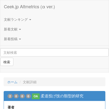
Ceek.jp Altmetrics (α ver.)
文献ランキング
新着文献
新着投稿
検索
ホーム
文献詳細
柔道投げ技の類型的研究
2
0
0
0
OA
著者