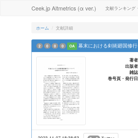
Ceek.jp Altmetrics (α ver.)
文献ランキング
ホーム
文献詳細
幕末における剣術廻国修行
2
0
0
0
OA
著者
出版者
雑誌
巻号頁・発行日
2023-11-07 18:38:53