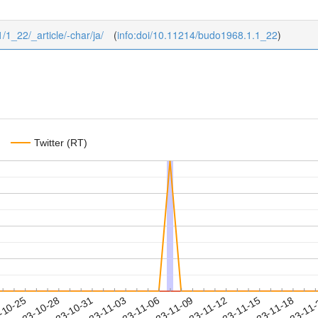
1/1_22/_article/-char/ja/
(
info:doi/10.11214/budo1968.1.1_22
)
Twitter (RT)
2023-11-15
2023-11-18
2023-11
-10-25
2
2023-10-28
2023-10-31
2023-11-03
2023-11-06
2023-11-09
2023-11-12