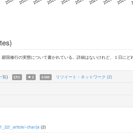
tes)
、廻国修行の実態について書かれている。詳細はないけれど、１日にど
一覧
)
リツイート・ネットワーク (2)
2
2
0.500
1_22/_article/-char/ja
(2)