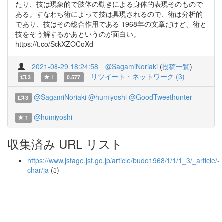
たり、技は現象的で肢体の動きによる身体的表現そのもので
ある。すなわち術によって技は具現されるので、術は分析的
であり、技はその総合作用である 1968年の文章だけど、術と
技をそう解するかあというのが面白い。
https://t.co/SckXZOCoXd
2021-08-29 18:24:58
@SagamiNoriaki
(
投稿一覧
)
リツイート・ネットワーク (3)
3
1
0.577
@SagamiNoriaki
@humiyoshi
@GoodTweethunter
3
@humiyoshi
1
収集済み URL リスト
https://www.jstage.jst.go.jp/article/budo1968/1/1/1_3/_article/-
char/ja
(3)