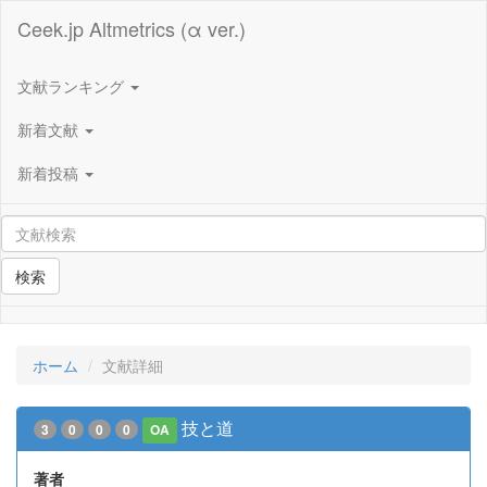
Ceek.jp Altmetrics (α ver.)
文献ランキング
新着文献
新着投稿
検索
ホーム
文献詳細
技と道
3
0
0
0
OA
著者