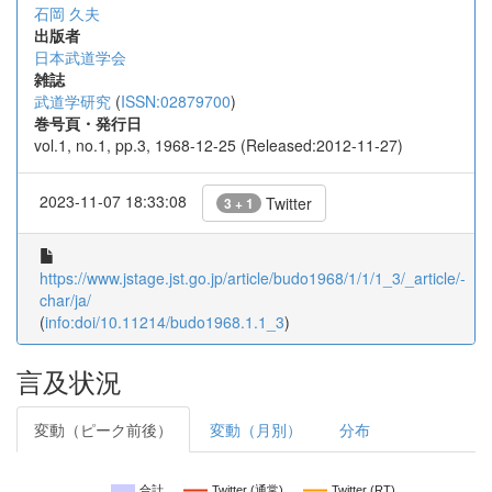
石岡 久夫
出版者
日本武道学会
雑誌
武道学研究
(
ISSN:02879700
)
巻号頁・発行日
vol.1, no.1, pp.3, 1968-12-25 (Released:2012-11-27)
2023-11-07 18:33:08
Twitter
3 + 1
https://www.jstage.jst.go.jp/article/budo1968/1/1/1_3/_article/-
char/ja/
(
info:doi/10.11214/budo1968.1.1_3
)
言及状況
変動（ピーク前後）
変動（月別）
分布
合計
Twitter (通常)
Twitter (RT)