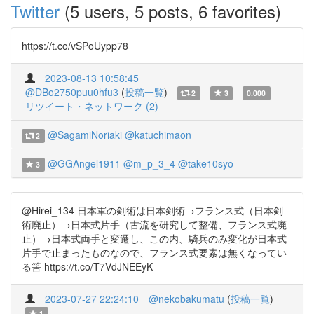
Twitter
(5 users, 5 posts, 6 favorites)
https://t.co/vSPoUypp78
2023-08-13 10:58:45
@DBo2750puu0hfu3
(
投稿一覧
)
2
3
0.000
リツイート・ネットワーク (2)
@SagamiNoriaki
@katuchimaon
2
@GGAngel1911
@m_p_3_4
@take10syo
3
@Hirei_134 日本軍の剣術は日本剣術→フランス式（日本剣
術廃止）→日本式片手（古流を研究して整備、フランス式廃
止）→日本式両手と変遷し、この内、騎兵のみ変化が日本式
片手で止まったものなので、フランス式要素は無くなってい
る筈 https://t.co/T7VdJNEEyK
2023-07-27 22:24:10
@nekobakumatu
(
投稿一覧
)
1