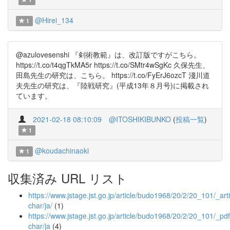
@Hirei_134
1
@azulovesenshi 『剣術教範』は、改訂版ですがこちら。
https://t.co/t4qgTkMA5r https://t.co/SMtr4wSgKc 久保先生、
田島先生の研究は、こちら。 https://t.co/FyErJ6ozcT 淺川道
夫先生の研究は、『陸戦研究』(平成13年８月号)に掲載され
ています。
2021-02-18 08:10:09
@ITOSHIKIBUNKO
(
投稿一覧
)
1
@koudachinaoki
1
収集済み URL リスト
https://www.jstage.jst.go.jp/article/budo1968/20/2/20_101/_arti
char/ja/
(1)
https://www.jstage.jst.go.jp/article/budo1968/20/2/20_101/_pdf
char/ja
(4)