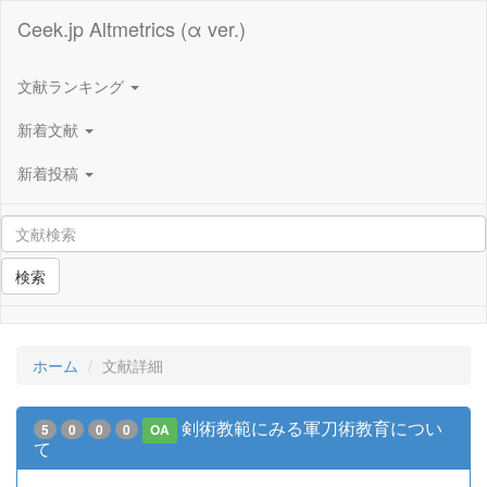
Ceek.jp Altmetrics (α ver.)
文献ランキング
新着文献
新着投稿
検索
ホーム
文献詳細
剣術教範にみる軍刀術教育につい
5
0
0
0
OA
て