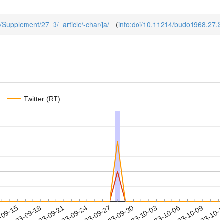
7/Supplement/27_3/_article/-char/ja/
(
info:doi/10.11214/budo1968.27
Twitter (RT)
2023-10-06
2023-10-09
2023-10
-09-15
2
2023-09-18
2023-09-21
2023-09-24
2023-09-27
2023-09-30
2023-10-03