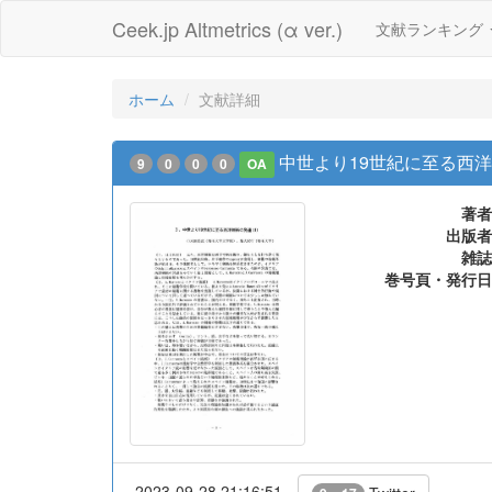
Ceek.jp Altmetrics (α ver.)
文献ランキング
ホーム
文献詳細
中世より19世紀に至る西洋
9
0
0
0
OA
著者
出版者
雑誌
巻号頁・発行日
2023-09-28 21:16:51