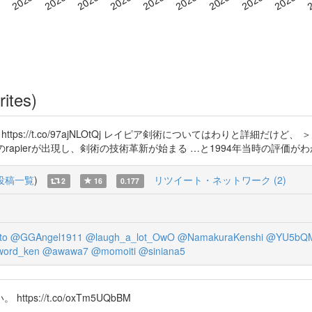
rites)
 https://t.co/97ajNLOtQj レイピア剣術についてはわりと詳細
apierが出現し、剣術の技術革新が始まる …と1994年当時の評価がわ
投稿一覧
)
リツイート・ネットワーク (2)
2
16
0.177
to
@GGAngel1911
@laugh_a_lot_OwO
@NamakuraKenshi
@YU5bQM
ord_ken
@awawa7
@momoiti
@siniana5
://t.co/oxTm5UQbBM