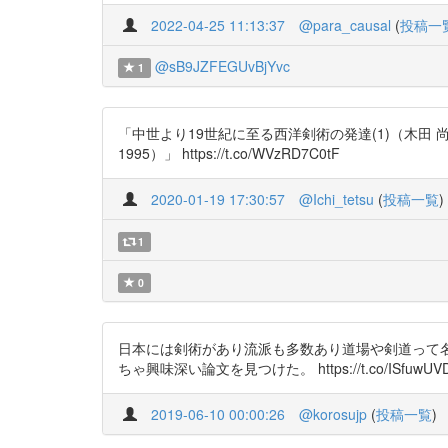
2022-04-25 11:13:37
@para_causal
(
投稿一
@sB9JZFEGUvBjYvc
1
「中世より19世紀に至る西洋剣術の発達(1)（木田 尚武, 塩
1995）」 https://t.co/WVzRD7C0tF
2020-01-19 17:30:57
@Ichi_tetsu
(
投稿一覧
)
1
0
日本には剣術があり流派も多数あり道場や剣道って
ちゃ興味深い論文を見つけた。 https://t.co/ISfuwUV
2019-06-10 00:00:26
@korosujp
(
投稿一覧
)