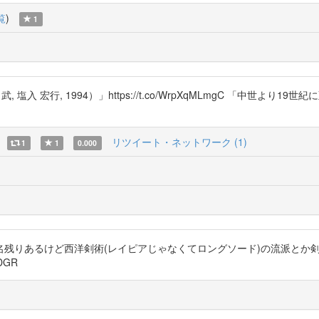
覧
)
1
入 宏行, 1994）」https://t.co/WrpXqMLmgC 「中世より19
リツイート・ネットワーク (1)
1
1
0.000
名残りあるけど西洋剣術(レイピアじゃなくてロングソード)の流派とか
DGR