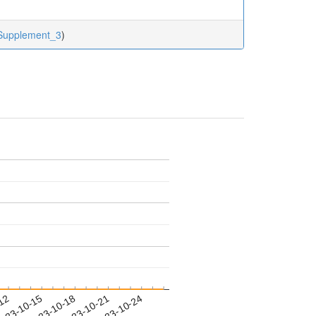
.Supplement_3
)
-12
023-10-15
2023-10-18
2023-10-21
2023-10-24