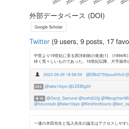
外部データベース (DOI)
Google Scholar
Twitter
(9 users, 9 posts, 17 favo
中世より19世紀に至る西洋剣術の発達(1) (1994年)
砕く荒々しいものであった。16世紀以降、片手操作のr
2023-09-28 18:58:59
@DBo2750puu0hfu3
(
@take10syo
@LEEBIg20
2
@Genji_Samurai
@toshi223jj
@WangchenMi
16
@futunotuki
@take10syo
@KimihiroKouno
@ken_sw
一連の木田先生と塩入先生の論文はアクセスしやすい。 https