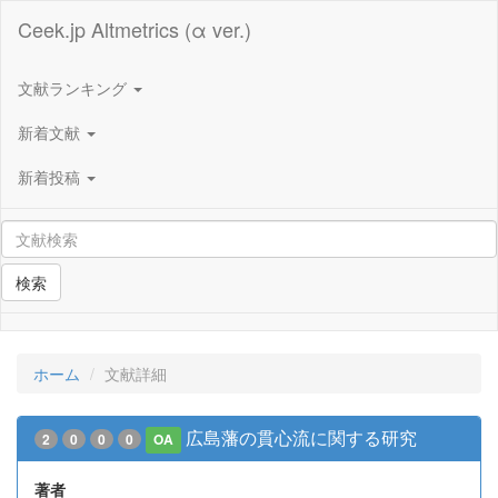
Ceek.jp Altmetrics (α ver.)
文献ランキング
新着文献
新着投稿
検索
ホーム
文献詳細
広島藩の貫心流に関する研究
2
0
0
0
OA
著者