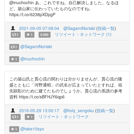
@inuchochin あ、これですね。自己解決しました。なるほ
ど。築山家に伝わっていたものなのですね。
https://t.co/6238pXDpgP
2021-09-05 07:08:04
@SagamiNoriaki
(
投稿一覧
)
リツイート・ネットワーク (1)
1
1
0.000
@SagamiNoriaki
1
@inuchochin
1
この築山氏と貫心流の関わりは分かりませんが、貫心流の隆
盛とともに「河野通昭」の武名が広まっていたとすれば、祖
先顕彰のために建てたものでしょうか。貫心流の系譜の参考
資料 https://t.co/sBFHJY6qp6
2018-05-29 13:00:17
@holy_sengoku
(
投稿一覧
)
リツイート・ネットワーク
1
1
@take10syo
1