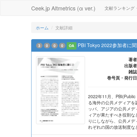
Ceek.jp Altmetrics (α ver.)
文献ランキング
ホーム
文献詳細
PBI Tokyo 2022参加者
3
0
0
0
OA
著者
出版者
雑誌
巻号頁・発行日
2022年11月、PBI(Pu
る海外の公共メディアを調
ッパ、アジアの公共メデ
ィアが果たすべき役割な
りにしながら、公共メデ
れぞれの国の放送制度な