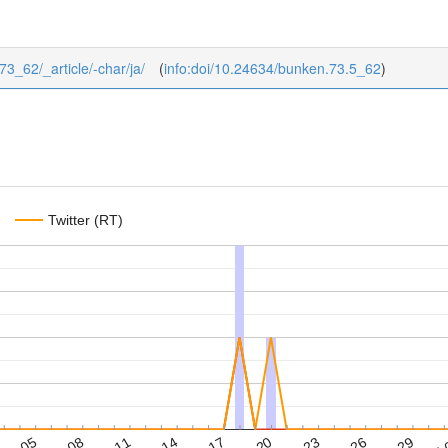
73_62/_article/-char/ja/
(
info:doi/10.24634/bunken.73.5_62
)
Twitter (RT)