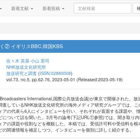
新着文献
新着投稿
に聞く② イギリスBBC,韓国KBS
佐々木 英基
小山 里司
NHK放送文化研究所
放送研究と調査
(
ISSN:02880008
)
vol.73, no.5, pp.62-76, 2023-05-01 (Released:2023-05-19)
blic Broadcasters International,国際公共放送会議)が東京
査しているNHK放送文化研究所の海外メディア研究グループでは、この「PB
ィアの代表ら6人にインタビューを行い、それぞれが直面する課題や、
どについて話を聞いた。3月号の論考(下記URL①参照)では、聞き取り
ィアの課題や役割などを概観した。本稿では、受信許可料や受信料を根本
どの関連情報を補足しつつ、インタビューを個別に詳しく紹介する。