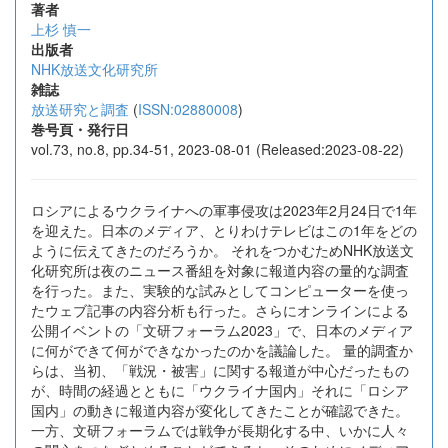
著者
上杉 慎一
出版者
NHK放送文化研究所
雑誌
放送研究と調査
(
ISSN:02880008
)
巻号頁・発行日
vol.73, no.8, pp.34-51, 2023-08-01 (Released:2023-08-22)
ロシアによるウクライナへの軍事侵攻は2023年2月24日で1年
を迎えた。日本のメディア、とりわけテレビはこの1年をどの
ように伝えてきたのだろうか。 それをつかむためNHK放送文
化研究所は夜のニュース番組を対象に報道内容の量的な調査
を行った。また、実験的な試みとしてコンピューターを使っ
たウェブ記事の内容分析も行った。さらにオンラインによる
公開イベントの「文研フォーラム2023」で、日本のメディア
に何ができて何ができなかったのかを議論した。 量的調査か
らは、当初、「戦況・被害」に関する報道が中心だったもの
が、時間の経過とともに「ウクライナ国内」それに「ロシア
国内」の動きに報道内容が変化してきたことが確認できた。
一方、文研フォーラムでは戦争が長期化する中、いかに人々