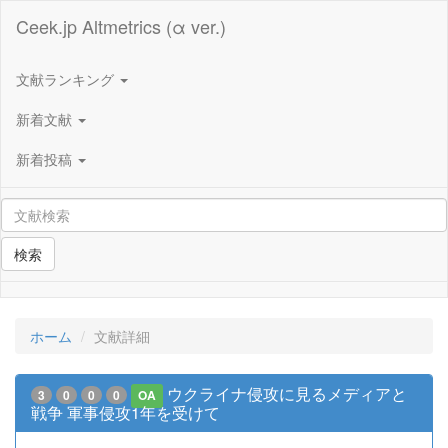
Ceek.jp Altmetrics (α ver.)
文献ランキング
新着文献
新着投稿
検索
ホーム
文献詳細
ウクライナ侵攻に見るメディアと
3
0
0
0
OA
戦争 軍事侵攻1年を受けて