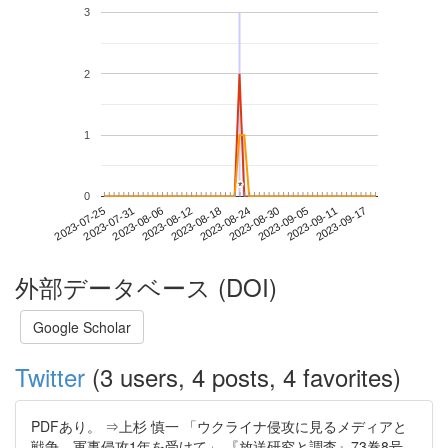
3
2
1
*
*
0
2023-09-11
2023-07-25
2023-08-12
2023-08-30
2023-09-17
2023-07-31
2023-08-18
2023-09-05
2023-08-06
2023-08-24
外部データベース (DOI)
Google Scholar
Twitter
(3 users, 4 posts, 4 favorites)
PDFあり。 ⇒上杉 慎一 「ウクライナ侵攻に見るメディアと
戦争 軍事侵攻1年を受けて」 『放送研究と調査』73巻8号