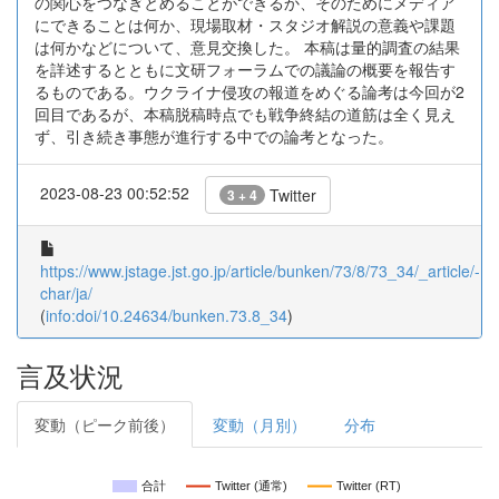
の関心をつなぎとめることができるか、そのためにメディア
にできることは何か、現場取材・スタジオ解説の意義や課題
は何かなどについて、意見交換した。 本稿は量的調査の結果
を詳述するとともに文研フォーラムでの議論の概要を報告す
るものである。ウクライナ侵攻の報道をめぐる論考は今回が2
回目であるが、本稿脱稿時点でも戦争終結の道筋は全く見え
ず、引き続き事態が進行する中での論考となった。
2023-08-23 00:52:52
Twitter
3 + 4
https://www.jstage.jst.go.jp/article/bunken/73/8/73_34/_article/-
char/ja/
(
info:doi/10.24634/bunken.73.8_34
)
言及状況
変動（ピーク前後）
変動（月別）
分布
合計
Twitter (通常)
Twitter (RT)