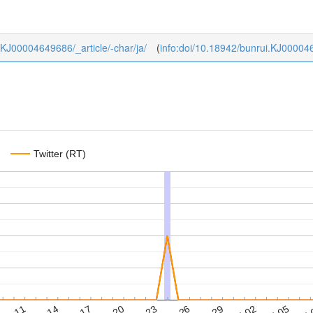
7_KJ00004649686/_article/-char/ja/
(
info:doi/10.18942/bunrui.KJ0000
Twitter (RT)