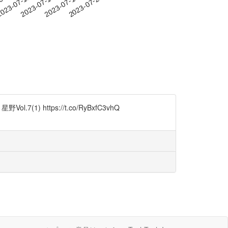
-08
023-07-11
2023-07-14
2023-07-17
2023-07-20
(1) https://t.co/RyBxfC3vhQ