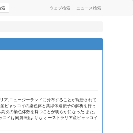
検索
ウェブ検索
ニュース検索
ア,オーストラリア,ニュージーランドに分布することが報告されて
日本産ビャッコイの染色体と葉緑体遺伝子の解析を行っ
も高次の染色体数を持つことが明らかになった.また,
産ビャッコイは同属9種よりも,オーストラリア産ビャッコイ