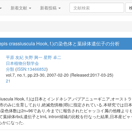
新着文献
新着投稿
s crassiuscula Hook, f.)の染色体と葉緑体遺伝子の分析
平原 友紀
矢野 興一
星野 卓二
日本植物分類学会
分類
(
ISSN:13466852
)
vol.7, no.1, pp.23-30, 2007-02-20 (Released:2017-03-25)
21
 crassiuscula Hook, f.)は日本とインドネシア,パプアニューギニ
市のみに生育しており,絶滅危惧種(IB)に指定されている.本研究では
の染色体数は2n=96であり,今までに報告されたビャッコイ属の他種より
葉緑体rbcL遺伝子とtrnL intron傾城の比較を行なった結果,日本
らかになった.