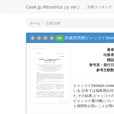
Ceek.jp Altmetrics (α ver.)
文献ランキング
ホーム
文献詳細
絶滅危惧種ビャッコイ(Isolepi
2
0
0
0
OA
著者
出版者
雑誌
巻号頁・発行日
参考文献数
ビャッコイ(Isolepis
いる.日本では福島県白河
た.その結果,ビャッコイ
ビャッコイ属10種について
と相同性が高いことが明