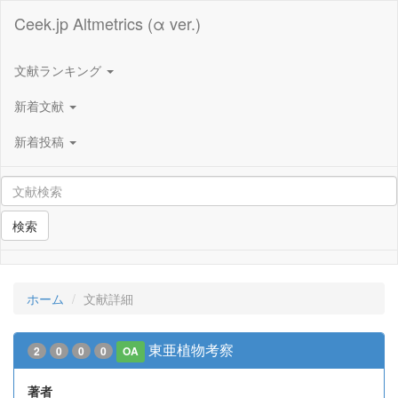
Ceek.jp Altmetrics (α ver.)
文献ランキング
新着文献
新着投稿
検索
ホーム
文献詳細
東亜植物考察
2
0
0
0
OA
著者