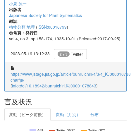
小泉 源一
出版者
Japanese Society for Plant Systematics
雑誌
植物分類,地理
(
ISSN:00016799
)
巻号頁・発行日
vol.4, no.3, pp.158-174, 1935-10-01 (Released:2017-09-25)
2023-05-16 13:12:33
Twitter
2 + 3
https://www.jstage.jst.go.jp/article/bunruichiri/4/3/4_KJ000010788
char/ja/
(
info:doi/10.18942/bunruichiri.KJ00001078843
)
言及状況
変動（ピーク前後）
変動（月別）
分布
合計
Twitter (通常)
Twitter (RT)