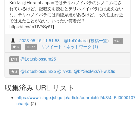
Koidz. はFlora of Japanではテリハノイバラのシノニムにさ
れているけど、記載文を読むとテリハノイバラには思えない
な。テリハノイバラには内陸系統があるけど、っ久住山付近
では見たことがない。いったい何者だ？
https://t.co/mTIVYSy6Tj
2023-05-15 11:51:58
@TetYahara
(
投稿一覧
)
1
リツイート・ネットワーク (1)
3
0.577
@Lotusblossum25
1
@Lotusblossum25
@liv935
@bYSexMxsYHwJOis
3
収集済み URL リスト
https://www.jstage.jst.go.jp/article/bunruichiri/4/3/4_KJ00001
char/ja
(2)