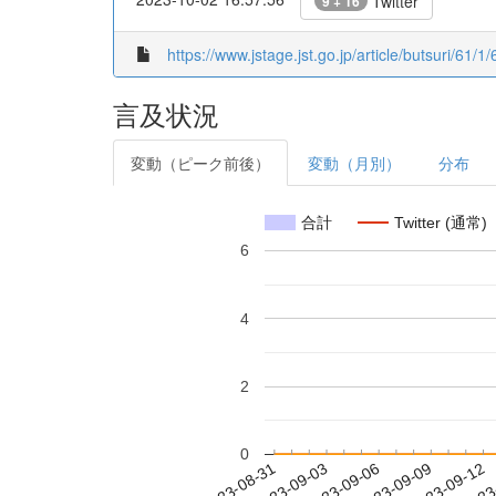
Twitter
9 + 16
https://www.jstage.jst.go.jp/article/butsuri/61
言及状況
変動（ピーク前後）
変動（月別）
分布
合計
Twitter (通常)
6
4
2
0
2023-09-06
2023-09-09
2023-09-12
2023
2023-08-31
2023-09-03