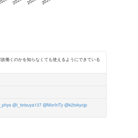
... 何故働くのかを知らなくても使えるようにできている
_phys
@i_tetsuya137
@MorIriTy
@k2tokyojp