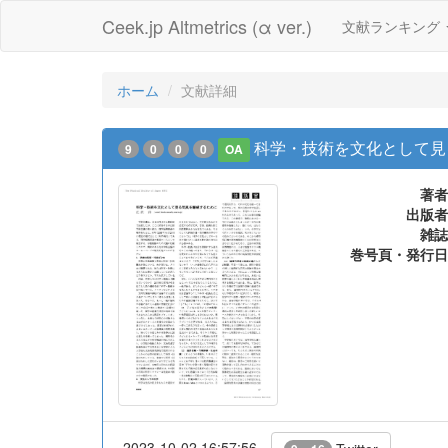
Ceek.jp Altmetrics (α ver.)
文献ランキング
ホーム
文献詳細
科学・技術を文化として見る
9
0
0
0
OA
著者
出版者
雑誌
巻号頁・発行日
2023-10-02 16:57:56