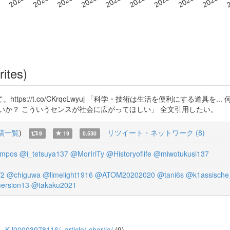
rites)
ps://t.co/CKrqcLwyuj 「科学・技術は生活を便利にする道具を
いか？ こういうセンスが社会に広がってほしい」 全文引用したい。
稿一覧
)
リツイート・ネットワーク (8)
9
19
0.530
ampos
@i_tetsuya137
@MorIriTy
@Historyoflife
@miwotukusi137
V2
@chiguwa
@limelight1916
@ATOM20202020
@tani6s
@k1assische
rsion13
@takaku2021
/61_KJ00003978116/_article/-char/ja/
(9)