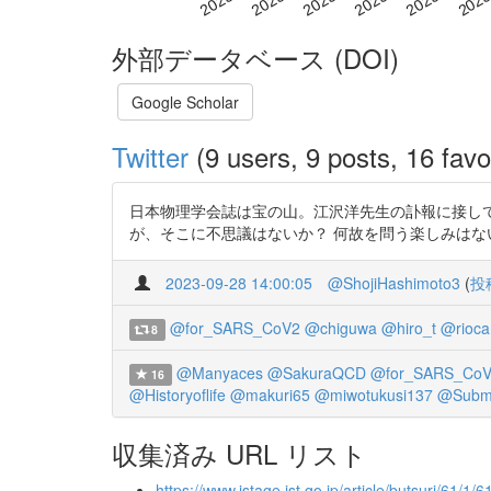
外部データベース (DOI)
Google Scholar
Twitter
(9 users, 9 posts, 16 favo
日本物理学会誌は宝の山。江沢洋先生の訃報に接して。htt
が、そこに不思議はないか？ 何故を問う楽しみはな
2023-09-28 14:00:05
@ShojiHashimoto3
(
投
@for_SARS_CoV2
@chiguwa
@hiro_t
@rioc
8
@Manyaces
@SakuraQCD
@for_SARS_Co
16
@Historyoflife
@makuri65
@miwotukusi137
@Subme
収集済み URL リスト
https://www.jstage.jst.go.jp/article/butsuri/61/1