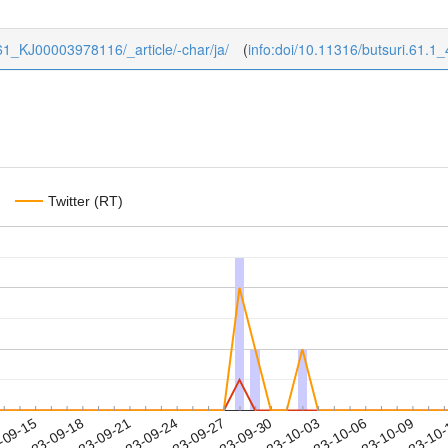
/1/61_KJ00003978116/_article/-char/ja/
(
info:doi/10.11316/butsuri.61.1
Twitter (RT)
2023-10-06
2023-10-09
2023-10
-09-15
2
2023-09-18
2023-09-21
2023-09-24
2023-09-27
2023-09-30
2023-10-03