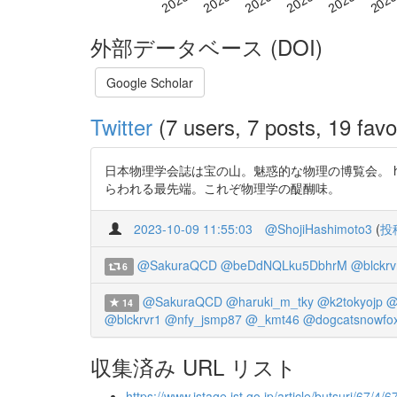
外部データベース (DOI)
Google Scholar
Twitter
(7 users, 7 posts, 19 favo
日本物理学会誌は宝の山。魅惑的な物理の博覧会。 htt
らわれる最先端。これぞ物理学の醍醐味。
2023-10-09 11:55:03
@ShojiHashimoto3
(
投
@SakuraQCD
@beDdNQLku5DbhrM
@blckrv
6
@SakuraQCD
@haruki_m_tky
@k2tokyojp
@
14
@blckrvr1
@nfy_jsmp87
@_kmt46
@dogcatsnowfo
収集済み URL リスト
https://www.jstage.jst.go.jp/article/butsuri/67/4