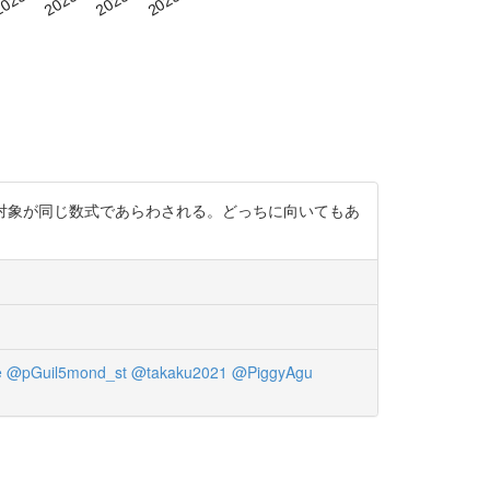
全然違う対象が同じ数式であらわされる。どっちに向いてもあ
e
@pGuil5mond_st
@takaku2021
@PiggyAgu