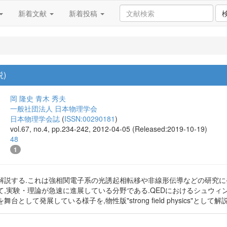
新着文献
新着投稿
)
岡 隆史
青木 秀夫
一般社団法人 日本物理学会
日本物理学会誌
(
ISSN:00290181
)
vol.67, no.4, pp.234-242, 2012-04-05 (Released:2019-10-19)
48
1
解説する.これは強相関電子系の光誘起相転移や非線形伝導などの研究に
て,実験・理論が急速に進展している分野である.QEDにおけるシュウィ
として発展している様子を,物性版"strong field physics"として解