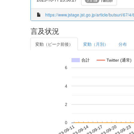
Twitter
7 + 19
https://www.jstage.jst.go.jp/article/butsuri/67
言及状況
変動（ピーク前後）
変動（月別）
分布
合計
Twitter (通常)
6
4
2
0
2023-09-17
2023-09-20
2023-09-23
2023
2023-09-11
2023-09-14