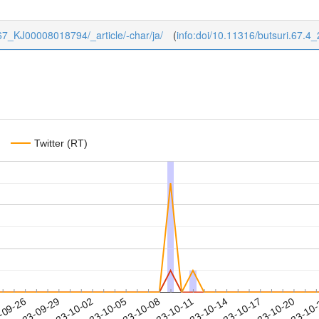
/4/67_KJ00008018794/_article/-char/ja/
(
info:doi/10.11316/butsuri.67.4
Twitter (RT)
2023-10-17
2023-10-20
2023-10
-09-26
2
2023-09-29
2023-10-02
2023-10-05
2023-10-08
2023-10-11
2023-10-14