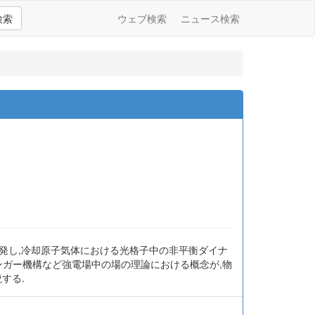
検索
ウェブ検索
ニュース検索
発し,冷却原子気体における光格子中の非平衡ダイナ
ンガー機構など強電場中の場の理論における概念が,物
説する.