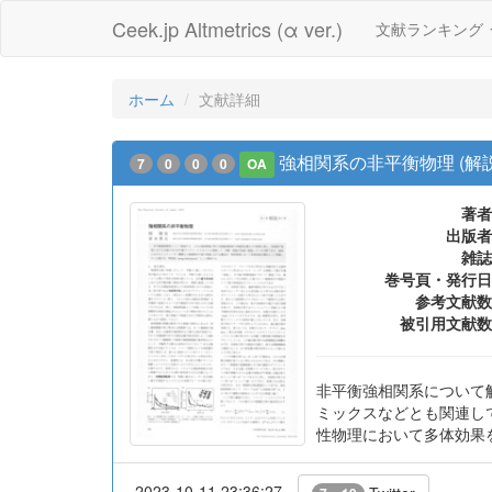
Ceek.jp Altmetrics (α ver.)
文献ランキング
ホーム
文献詳細
強相関系の非平衡物理 (解説
7
0
0
0
OA
著者
出版者
雑誌
巻号頁・発行日
参考文献数
被引用文献数
非平衡強相関系について
ミックスなどとも関連し
性物理において多体効果を舞台
2023-10-11 23:36:27