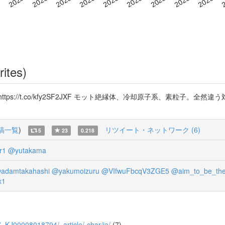
rites)
ps://t.co/kfy2SF2JXF モット絶縁体、冷却原子系、素粒子。
稿一覧
)
リツイート・ネットワーク (6)
5
23
0.218
r1
@yutakama
adamtakahashi
@yakumoizuru
@VIfwuFbcqV3ZGE5
@aim_to_be_th
x1
/67_KJ00008018794/_article/-char/ja/
(7)