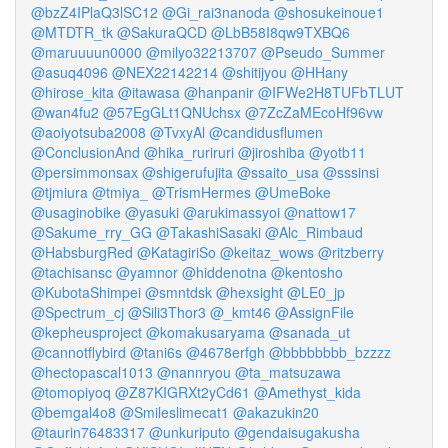
@bzZ4IPlaQ3lSC12
@Gi_rai3nanoda
@shosukeinoue1
@MTDTR_tk
@SakuraQCD
@LbB58I8qw9TXBQ6
@maruuuun0000
@milyo32213707
@Pseudo_Summer
@asuq4096
@NEX22142214
@shitijyou
@HHany
@hirose_kita
@itawasa
@hanpanir
@IFWe2H8TUFbTLUT
@wan4fu2
@57EgGLt1QNUchsx
@7ZcZaMEcoHf96vw
@aoiyotsuba2008
@TvxyAl
@candidusflumen
@ConclusionAnd
@hika_ruriruri
@jiroshiba
@yotb11
@persimmonsax
@shigerufujita
@ssaito_usa
@sssinsi
@tjmiura
@tmiya_
@TrismHermes
@UmeBoke
@usaginobike
@yasuki
@arukimassyoi
@nattow17
@Sakume_rry_GG
@TakashiSasaki
@Alc_Rimbaud
@HabsburgRed
@KatagiriSo
@keitaz_wows
@ritzberry
@tachisansc
@yamnor
@hiddenotna
@kentosho
@KubotaShimpei
@smntdsk
@hexsight
@LE0_jp
@Spectrum_cj
@Sili3Thor3
@_kmt46
@AssignFile
@kepheusproject
@komakusaryama
@sanada_ut
@cannotflybird
@tani6s
@4678erfgh
@bbbbbbbb_bzzzz
@hectopascal1013
@nannryou
@ta_matsuzawa
@tomopiyoq
@Z87KIGRXt2yCd61
@Amethyst_kida
@bemgal4o8
@Smileslimecat1
@akazukin20
@taurin76483317
@unkuriputo
@gendaisugakusha