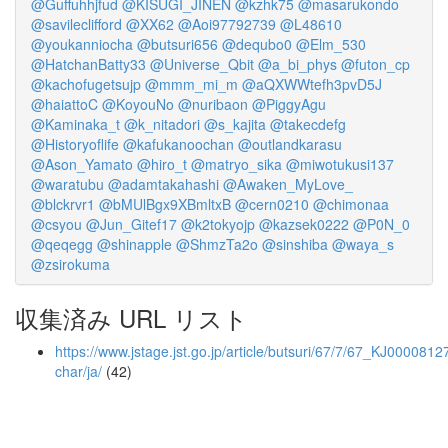
@Guffuhhjfud
@KISUGI_JINEN
@kzhk75
@masarukondo
@savileclifford
@XX62
@Aoi97792739
@L48610
@youkanniocha
@butsuri656
@dequbo0
@Elm_530
@HatchanBatty33
@Universe_Qbit
@a_bi_phys
@futon_cp
@kachofugetsujp
@mmm_mi_m
@aQXWWtefh3pvD5J
@haiattoC
@KoyouNo
@nuribaon
@PiggyAgu
@Kaminaka_t
@k_nitadori
@s_kajita
@takecdefg
@Historyoflife
@kafukanoochan
@outlandkarasu
@Ason_Yamato
@hiro_t
@matryo_sika
@miwotukusi137
@waratubu
@adamtakahashi
@Awaken_MyLove_
@blckrvr1
@bMUlBgx9XBmltxB
@cern0210
@chimonaa
@csyou
@Jun_Gitef17
@k2tokyojp
@kazsek0222
@P0N_0
@qeqegg
@shinapple
@ShmzTa2o
@sinshiba
@waya_s
@zsirokuma
収集済み URL リスト
https://www.jstage.jst.go.jp/article/butsuri/67/7/67_KJ00008127
char/ja/
(42)