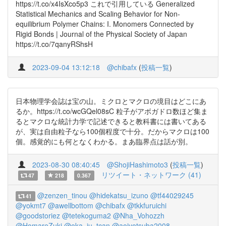
https://t.co/x4IsXco5p3 これで引用している Generalized
Statistical Mechanics and Scaling Behavior for Non-
equilibrium Polymer Chains: I. Monomers Connected by
Rigid Bonds | Journal of the Physical Society of Japan
https://t.co/7qanyRShsH
2023-09-04 13:12:18
@chibafx
(
投稿一覧
)
日本物理学会誌は宝の山。ミクロとマクロの境目はどこにあ
るか。https://t.co/wcGQel08sC 粒子がアボガドロ数ほど集ま
るとマクロな統計力学で記述できると教科書には書いてある
が、実は自由粒子なら100個程度で十分。だからマクロは100
個。感覚的にも何となくわかる。まあ臨界点は話が別。
2023-08-30 08:40:45
@ShojiHashimoto3
(
投稿一覧
)
リツイート・ネットワーク (41)
47
218
0.367
@zenzen_tinou
@hidekatsu_izuno
@tf44029245
41
@yokmt7
@awellbottom
@chibafx
@tkkfuruichi
@goodstoriez
@tetekoguma2
@Nha_Vohozzh
@HomareZuki
@oka_iu_tcan
@aoiyotsuba2008