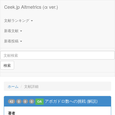
Ceek.jp Altmetrics (α ver.)
文献ランキング
新着文献
新着投稿
検索
ホーム
文献詳細
アボガドロ数への挑戦 (解説)
42
0
0
0
OA
著者