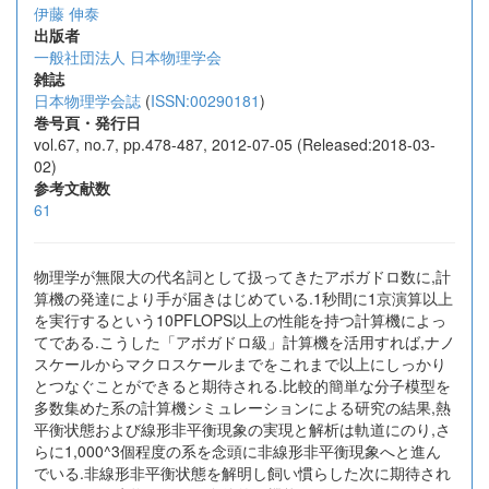
伊藤 伸泰
出版者
一般社団法人 日本物理学会
雑誌
日本物理学会誌
(
ISSN:00290181
)
巻号頁・発行日
vol.67, no.7, pp.478-487, 2012-07-05 (Released:2018-03-
02)
参考文献数
61
物理学が無限大の代名詞として扱ってきたアボガドロ数に,計
算機の発達により手が届きはじめている.1秒間に1京演算以上
を実行するという10PFLOPS以上の性能を持つ計算機によっ
てである.こうした「アボガドロ級」計算機を活用すれば,ナノ
スケールからマクロスケールまでをこれまで以上にしっかり
とつなぐことができると期待される.比較的簡単な分子模型を
多数集めた系の計算機シミュレーションによる研究の結果,熱
平衡状態および線形非平衡現象の実現と解析は軌道にのり,さ
らに1,000^3個程度の系を念頭に非線形非平衡現象へと進ん
でいる.非線形非平衡状態を解明し飼い慣らした次に期待され