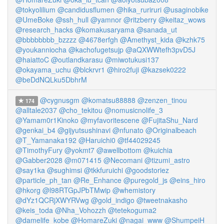
@tokyolilium
@candidusflumen
@hika_ruriruri
@usaginobike
@UmeBoke
@ssh_hull
@yamnor
@ritzberry
@keitaz_wows
@research_hacks
@komakusaryama
@sanada_ut
@bbbbbbbb_bzzzz
@4678erfgh
@Amethyst_kida
@kzhk75
@youkanniocha
@kachofugetsujp
@aQXWWtefh3pvD5J
@haiattoC
@outlandkarasu
@miwotukusi137
@okayama_uchu
@blckrvr1
@hiro2fuji
@kazsek0222
@beDdNQLku5DbhrM
@cygnusgm
@komatsu88888
@zenzen_tinou
174
@alltale2037
@cho_tekitou
@nomusicnolife_3
@Yamam0r1Kinoko
@myfavoritescene
@FujitaShu_Nard
@genkai_b4
@gijyutsushinavi
@nfunato
@Originalbeach
@T_Yamanaka192
@Haruichi0
@tf44029245
@TimothyFury
@yokmt7
@awellbottom
@kuichia
@Gabber2028
@m071415
@Necomani
@tizumi_astro
@say1ka
@sughimsi
@tkkfuruichi
@goodstoriez
@particle_ph_tan
@Re_Enhance
@puregold_js
@eins_hiro
@hkorg
@l98RTGpJPbTMwip
@whemistory
@dYz1QCRjXWYRVwg
@gold_indigo
@tweetnakasho
@keis_toda
@Nha_Vohozzh
@tetekoguma2
@damelife_kobe
@HomareZuki
@nagai_www
@ShumpeiH