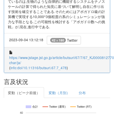
ているのは,生物のような自律的に機能するシステムをナノス
ケールの計算で得られた知見に基づいて解明し自在に作り出
す技術を確立することである.そのためにはアボガドロ級の計
算機で実現する10,000^3個程度の系のシミュレーションが強
力な手段となる.この可能性を検討する「アボガドロ数への挑
戦」が,現在,進行中である.
2023-09-04 13:12:18
Twitter
42 + 180
https://www.jstage.jst.go.jp/article/butsuri/67/7/67_KJ00008127707
char/ja/
(
info:doi/10.11316/butsuri.67.7_478
)
言及状況
変動（ピーク前後）
変動（月別）
分布
合計
Twitter (通常)
Twitter (RT)
40