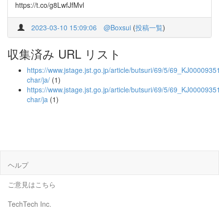
https://t.co/g8LwfJfMvl
2023-03-10 15:09:06
@Boxsui
(
投稿一覧
)
収集済み URL リスト
https://www.jstage.jst.go.jp/article/butsuri/69/5/69_KJ00009351
char/ja/
(1)
https://www.jstage.jst.go.jp/article/butsuri/69/5/69_KJ0000935
char/ja
(1)
ヘルプ
ご意見はこちら
TechTech Inc.