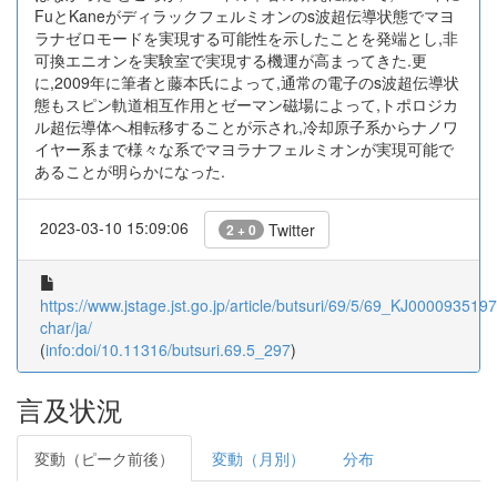
FuとKaneがディラックフェルミオンのs波超伝導状態でマヨ
ラナゼロモードを実現する可能性を示したことを発端とし,非
可換エニオンを実験室で実現する機運が高まってきた.更
に,2009年に筆者と藤本氏によって,通常の電子のs波超伝導状
態もスピン軌道相互作用とゼーマン磁場によって,トポロジカ
ル超伝導体へ相転移することが示され,冷却原子系からナノワ
イヤー系まで様々な系でマヨラナフェルミオンが実現可能で
あることが明らかになった.
2023-03-10 15:09:06
Twitter
2 + 0
https://www.jstage.jst.go.jp/article/butsuri/69/5/69_KJ00009351972
char/ja/
(
info:doi/10.11316/butsuri.69.5_297
)
言及状況
変動（ピーク前後）
変動（月別）
分布