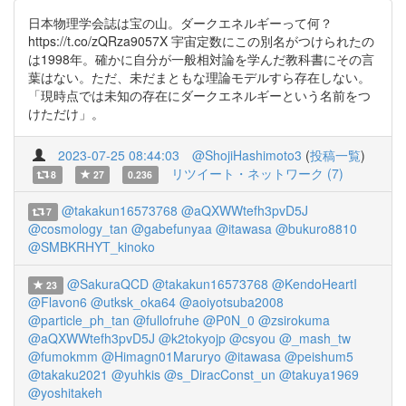
日本物理学会誌は宝の山。ダークエネルギーって何？
https://t.co/zQRza9057X 宇宙定数にこの別名がつけられたの
は1998年。確かに自分が一般相対論を学んだ教科書にその言
葉はない。ただ、未だまともな理論モデルすら存在しない。
「現時点では未知の存在にダークエネルギーという名前をつ
けただけ」。
2023-07-25 08:44:03
@ShojiHashimoto3
(
投稿一覧
)
リツイート・ネットワーク (7)
8
27
0.236
@takakun16573768
@aQXWWtefh3pvD5J
7
@cosmology_tan
@gabefunyaa
@itawasa
@bukuro8810
@SMBKRHYT_kinoko
@SakuraQCD
@takakun16573768
@KendoHeartI
23
@Flavon6
@utksk_oka64
@aoiyotsuba2008
@particle_ph_tan
@fullofruhe
@P0N_0
@zsirokuma
@aQXWWtefh3pvD5J
@k2tokyojp
@csyou
@_mash_tw
@fumokmm
@Himagn01Maruryo
@itawasa
@peishum5
@takaku2021
@yuhkis
@s_DiracConst_un
@takuya1969
@yoshitakeh