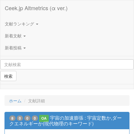
Ceek.jp Altmetrics (α ver.)
文献ランキング
新着文献
新着投稿
検索
ホーム
文献詳細
宇宙の加速膨張 : 宇宙定数か,ダー
8
0
0
0
OA
クエネルギーか(現代物理のキーワード)