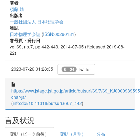
著者
須藤 靖
出版者
一般社団法人 日本物理学会
雑誌
日本物理学会誌
(
ISSN:00290181
)
巻号頁・発行日
vol.69, no.7, pp.442-443, 2014-07-05 (Released:2019-08-
22)
2023-07-26 01:28:35
Twitter
8 + 24
https://www.jstage.jst.go.jp/article/butsuri/69/7/69_KJ00009395950
char/ja/
(
info:doi/10.11316/butsuri.69.7_442
)
言及状況
変動（ピーク前後）
変動（月別）
分布