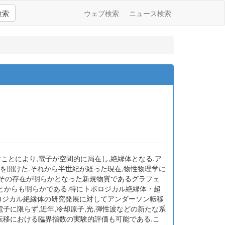
検索
ウェブ検索
ニュース検索
ことにより,電子が空間的に局在し,絶縁体となる.ア
から幕を開けた.それから半世紀が経った現在,物性物理学に
,その存在が明らかとなった新規物質であるグラフェ
とからも明らかである.特にトポロジカル絶縁体・超
ポロジカル絶縁体の研究発展に対してアンダーソン転移
子に限らず,近年,冷却原子,光,弾性波などの新たな系
転移における臨界指数の実験的評価も可能である.こ