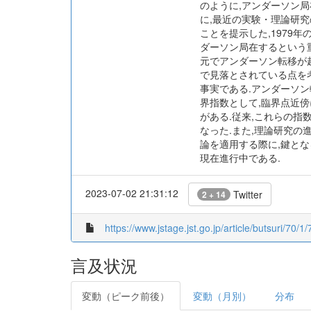
のように,アンダーソン
に,最近の実験・理論研
ことを提示した,1979
ダーソン局在するという重
元でアンダーソン転移が
で見落とされている点を
事実である.アンダーソ
界指数として,臨界点近
がある.従来,これらの指
なった.また,理論研究の
論を適用する際に,鍵と
現在進行中である.
2023-07-02 21:31:12
Twitter
2 + 14
https://www.jstage.jst.go.jp/article/butsuri/70
言及状況
変動（ピーク前後）
変動（月別）
分布