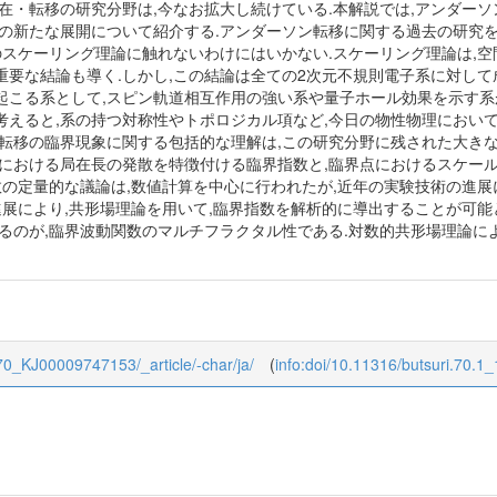
局在・転移の研究分野は,今なお拡大し続けている.本解説では,アンダー
究の新たな展開について紹介する.アンダーソン転移に関する過去の研究を
年のスケーリング理論に触れないわけにはいかない.スケーリング理論は,
要な結論も導く.しかし,この結論は全ての2次元不規則電子系に対して
起こる系として,スピン軌道相互作用の強い系や量子ホール効果を示す系
考えると,系の持つ対称性やトポロジカル項など,今日の物性物理におい
ン転移の臨界現象に関する包括的な理解は,この研究分野に残された大き
傍における局在長の発散を特徴付ける臨界指数と,臨界点におけるスケー
数の定量的な議論は,数値計算を中心に行われたが,近年の実験技術の進
進展により,共形場理論を用いて,臨界指数を解析的に導出することが可
なるのが,臨界波動関数のマルチフラクタル性である.対数的共形場理論に
/1/70_KJ00009747153/_article/-char/ja/
(
info:doi/10.11316/butsuri.70.1