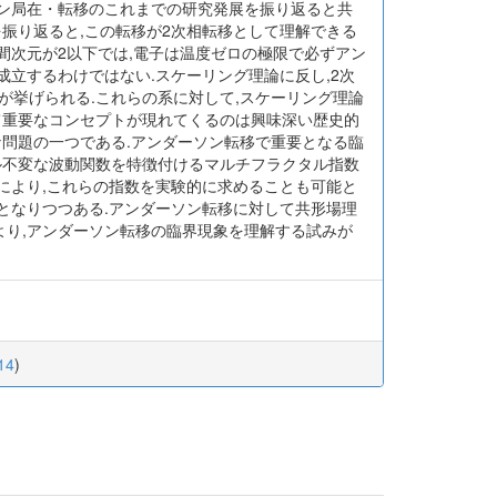
ソン局在・転移のこれまでの研究発展を振り返ると共
振り返ると,この転移が2次相転移として理解できる
空間次元が2以下では,電子は温度ゼロの極限で必ずアン
成立するわけではない.スケーリング理論に反し,2次
が挙げられる.これらの系に対して,スケーリング理論
て重要なコンセプトが現れてくるのは興味深い歴史的
な問題の一つである.アンダーソン転移で重要となる臨
ル不変な波動関数を特徴付けるマルチフラクタル指数
展により,これらの指数を実験的に求めることも可能と
能となりつつある.アンダーソン転移に対して共形場理
より,アンダーソン転移の臨界現象を理解する試みが
_14
)