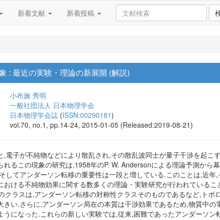
新着文献
新着投稿
 : 最近の実験・理論の新展開 (解説)
小布施 秀明
一般社団法人 日本物理学会
日本物理学会誌
(
ISSN:00290181
)
vol.70, no.1, pp.14-24, 2015-01-05 (Released:2019-08-21)
,電子が不純物などにより散乱され,その散乱波同士が量子干渉を起こす
るこの現象の研究は,1958年のP. W. Andersonによる理論予測
,そしてアンダーソン転移の重要性は一段と増している.このことは,近年
における不純物効果に関する数多くの理論・実験研究が行われているこ
類のクラスは,アンダーソン転移の対称性クラスそのものであるなど,ト
きい.さらに,アンダーソン局在の本質は干渉効果であるため,物質中の電
ようになった.これらの新しい実験では,従来,困難であったアンダーソン