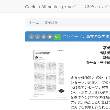
Ceek.jp Altmetrics (α ver.)
文献ランキング
ホーム
文献詳細
アンダーソン局在の臨界現象
2
0
0
0
OA
著者
出版者
雑誌
巻号頁・発行日
金属を極低温まで冷やすと
ンダーソン局在として知られ
おけるアンダーソン局在
ンやトポロジカル絶縁体
伝導体を分類する10種
の研究が果たした役割は大
における実験も行われる