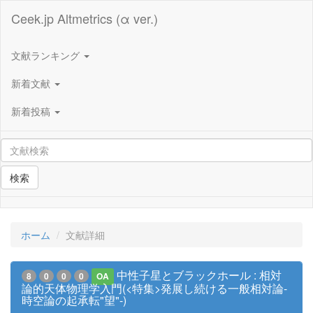
Ceek.jp Altmetrics (α ver.)
文献ランキング
新着文献
新着投稿
検索
ホーム
文献詳細
中性子星とブラックホール : 相対
8
0
0
0
OA
論的天体物理学入門(<特集>発展し続ける一般相対論-
時空論の起承転"望"-)