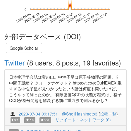
0
2023-07-24
2023-06-06
2023-06-24
2023-07-12
2023-07-30
2023-06-12
2023-06-30
2023-07-18
2023-06-18
2023-07-06
外部データベース (DOI)
Google Scholar
Twitter
(8 users, 8 posts, 19 favorites)
日本物理学会誌は宝の山。中性子星は原子核物理の問題。K
中間子凝縮？ クォークナゲット？ https://t.co/joOuNEXiEX 重
すぎる中性子星が見つかったという話は何度も聞いたけど、
こうやって測ったのか。 有限密度QCDの状態方程式は、格子
QCDが符号問題を解決する前に重力波で測れるかも？
2023-07-04 09:17:51
@ShojiHashimoto3
(
投稿一覧
)
リツイート・ネットワーク (6)
7
18
0.306