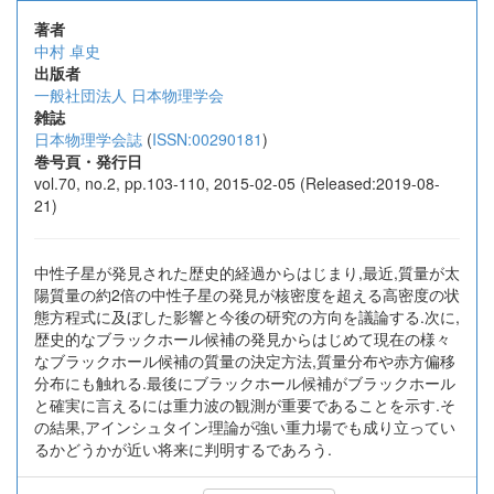
著者
中村 卓史
出版者
一般社団法人 日本物理学会
雑誌
日本物理学会誌
(
ISSN:00290181
)
巻号頁・発行日
vol.70, no.2, pp.103-110, 2015-02-05 (Released:2019-08-
21)
中性子星が発見された歴史的経過からはじまり,最近,質量が太
陽質量の約2倍の中性子星の発見が核密度を超える高密度の状
態方程式に及ぼした影響と今後の研究の方向を議論する.次に,
歴史的なブラックホール候補の発見からはじめて現在の様々
なブラックホール候補の質量の決定方法,質量分布や赤方偏移
分布にも触れる.最後にブラックホール候補がブラックホール
と確実に言えるには重力波の観測が重要であることを示す.そ
の結果,アインシュタイン理論が強い重力場でも成り立ってい
るかどうかが近い将来に判明するであろう.