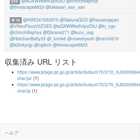
@aQXWWtefh3pvD5J
@chinchillaphys
6
@timescape8823
@takasan_san_san
@HIRO47693970
@SakuraQCD
@hausenjapan
16
@VIfwuFbcqV3ZGE5
@aQXWWtefh3pvD5J
@ki_ngo
@chinchillaphys
@Dbrane271
@kuru_usg
@HatchanBatty33
@_kmt46
@nowohyeah
@cern0210
@k2tokyojp
@ngtkch
@timescape8823
収集済み URL リスト
https://www.jstage.jst.go.jp/article/butsuri/70/2/70_KJ00009844
char/ja/
(7)
https://www.jstage.jst.go.jp/article/butsuri/70/2/70_KJ0000984
char/ja
(1)
ヘルプ