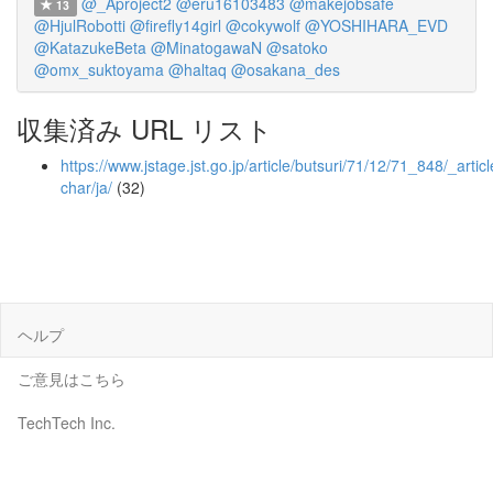
@_Aproject2
@eru16103483
@makejobsafe
13
@HjulRobotti
@firefly14girl
@cokywolf
@YOSHIHARA_EVD
@KatazukeBeta
@MinatogawaN
@satoko
@omx_suktoyama
@haltaq
@osakana_des
収集済み URL リスト
https://www.jstage.jst.go.jp/article/butsuri/71/12/71_848/_articl
char/ja/
(32)
ヘルプ
ご意見はこちら
TechTech Inc.