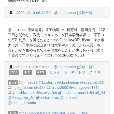
https://t.co/mu9Z6FLxu2
2020-10-13 06:22:52
@dandonban
(
投稿一覧
)
@marxindo 原爆開発に原子物理の仁科芳雄、湯川秀樹、武谷
三男が関わり、戦後このメンバーが日本学術会議で「原子力
の平和利用」を訴えたとかhttps://t.co/sq4RRtUWs0、東京帝
大に第二工学部が設立され他大学やメーカーから人員（教
員）がかき集められて軍事研究をしたとか少し調べれば出て
くるのですけどねぇー https://t.co/zN5Bz4NLSB
2020-10-12 07:16:39
@dandonban
(
投稿一覧
)
リツイート・ネットワーク (18)
15
31
0.272
@nmaeda2
@bustar_y
@dandonban
@spearmint33
18
@mute_neuron
@a334
@hirosz2000
@kanageohis1964
@ryouichiwatase
@captivefish
@foodsofaccount1
@Luft_44
@Minagawa_Aoi
@porkpiepres
@marxindo
@dagon_kawadu
@harunobuBharata
@bustar_y
@yuyuiksa
27