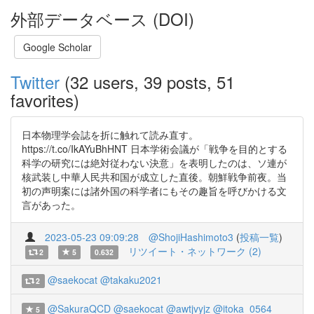
外部データベース (DOI)
Google Scholar
Twitter
(32 users, 39 posts, 51
favorites)
日本物理学会誌を折に触れて読み直す。
https://t.co/IkAYuBhHNT 日本学術会議が「戦争を目的とする
科学の研究には絶対従わない決意」を表明したのは、ソ連が
核武装し中華人民共和国が成立した直後。朝鮮戦争前夜。当
初の声明案には諸外国の科学者にもその趣旨を呼びかける文
言があった。
2023-05-23 09:09:28
@ShojiHashimoto3
(
投稿一覧
)
リツイート・ネットワーク (2)
2
5
0.632
@saekocat
@takaku2021
2
@SakuraQCD
@saekocat
@awtjvyjz
@itoka_0564
5