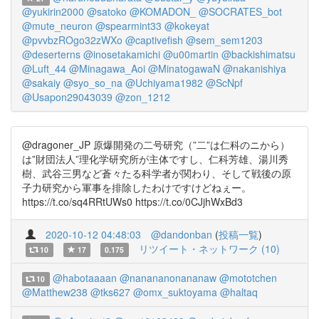
@yukirin2000
@satoko
@KOMADON_
@SOCRATES_bot
@mute_neuron
@spearmint33
@kokeyat
@pvvbzROgo32zWXo
@captivefish
@sem_sem1203
@deserterns
@inosetakamichi
@u00martin
@backishimatsu
@Luft_44
@Minagawa_Aoi
@MinatogawaN
@nakanishiya
@sakaiy
@syo_so_na
@Uchiyama1982
@ScNpf
@Usapon29043039
@zon_1212
@dragoner_JP 原爆開発の二号研究（”二”は仁科のニから）
は”財団法人”理化学研究所が主体ですし、仁科芳雄、湯川秀
樹、武谷三男など蒼々たる科学者が関わり、そして戦後の原
子力研究から軍事を排除したわけですけどねぇー。
https://t.co/sq4RRtUWs0 https://t.co/0CJjhWxBd3
2020-10-12 04:48:03
@dandonban
(
投稿一覧
)
リツイート・ネットワーク (10)
10
17
0.175
@habotaaaan
@nanananonananaw
@mototchen
10
@Matthew238
@tks627
@omx_suktoyama
@haltaq