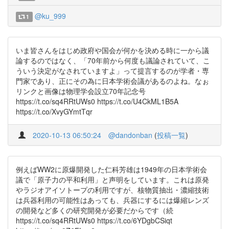
@ku_999
1
いま皆さんをはじめ政府や国会が何かを決める時に一から議
論するのではなく、「70年前から何度も議論されていて、こ
ういう決定がなされていますよ」って提言するのが学者・専
門家であり、正にその為に日本学術会議があるのよね。なぉ
リンクと画像は物理学会設立70年記念号
https://t.co/sq4RRtUWs0 https://t.co/U4CkML1B5A
https://t.co/XvyGYmtTqr
2020-10-13 06:50:24
@dandonban
(
投稿一覧
)
例えばWW2に原爆開発した仁科芳雄は1949年の日本学術会
議で「原子力の平和利用」と声明をしています。これは原発
やラジオアイソトープの利用ですが、核物質抽出・濃縮技術
は兵器利用の可能性はあっても、兵器にするには爆縮レンズ
の開発など多くの研究開発が必要だからです（続
https://t.co/sq4RRtUWs0 https://t.co/6YDgbCSiqt