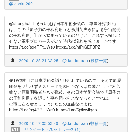
@takaku2021
@shanghai_ii そういえば日本学術会議の「軍事研究禁止」
は、この『原子力の平和利用（と糸川英夫らによる宇宙開発
の平和利用）】から始まっているのだけど、これすら探し出
せない軍事ブロガー氏がいて時代の流れを感じましたです
https://t.co/sq4RRtUWs0 https://t.co/hfPiGETBPZ
2020-10-25 21:32:25
@dandonban
(
投稿一覧
)
先TW2枚目に日本学術会議と明記しているので、あえて原爆
開発を明記せずミスリードを図ったならば扇動だし、仁科芳
雄など原爆開発者たちが戦後、その日本学術会議で「原子力
の平和利用」を訴えた事を調べられなかったとすれば、（そ
の職にある者としては）ただの無能なのよね
https://t.co/sq4RRtUWs0 https://t.co/Qdiwyliqdo
2020-10-17 05:53:49
@dandonban
(
投稿一覧
)
リツイート・ネットワーク (1)
1