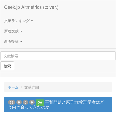
Ceek.jp Altmetrics (α ver.)
文献ランキング
新着文献
新着投稿
検索
ホーム
文献詳細
平和問題と原子力:物理学者はど
32
0
0
0
OA
う向き合ってきたのか