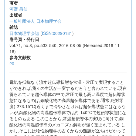
著者
河野 昌仙
出版者
一般社団法人 日本物理学会
雑誌
日本物理学会誌
(
ISSN:00290181
)
巻号頁・発行日
vol.71, no.8, pp.533-540, 2016-08-05 (Released:2016-11-
16)
参考文献数
20
電気を抵抗なく流す超伝導状態を常温・常圧で実現すること
ができれば,我々の生活が一変するだろうと言われている.現在
得られている超伝導体の中で,常圧で最も高い温度で超伝導状
態になるものは,銅酸化物の高温超伝導体である.通常,絶対零
度(-273.15°C)近くまで冷やさなければ超伝導状態にはならな
いが,銅酸化物の高温超伝導体では約-140°Cで超伝導状態にな
るものもある.このことから,常温超伝導体の実現に向けて,銅
酸化物の高温超伝導のメカニズム解明が強く望まれている.し
かし,そこには物性物理学の古くからの難題が立ちはだかって