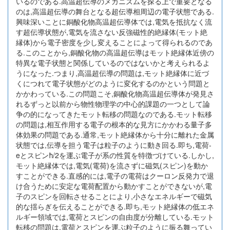
いるのである.高温超伝導のメカニズムを探る上で重要となる
のは,高温超伝導の舞台となる超伝導相周辺の電子状態である.
興味深いことに銅酸化物高温超伝導体では,電気を抵抗なく流
す超伝導状態が,電気を流さない反強磁性的絶縁体(モット絶
縁体)から電子密度を少し変えることによって得られるのであ
る.このことから,銅酸化物の高温超伝導はモット絶縁体近傍の
特異な電子状態と関係しているのではないかと考えられるよ
うになった.つまり,高温超伝導の問題は,モット絶縁体に近づ
くにつれて電子状態がどのように変化するのかという問題と
かかわっている.この問題こそ,銅酸化物高温超伝導体が発見さ
れるずっと以前から物性物理学の中心的課題の一つとして論
争の的になってきたモット転移の問題なのである.モット転移
の問題は,相互作用する電子の根本的な見方にかかわる量子多
体効果の問題である.通常,モット絶縁体から十分に離れた金属
状態では,伝導を担う電子は粒子のように動き回る.即ち,電荷-
eとスピンħ/2を運ぶ電子が系の性質を特徴づけている.しかし,
モット絶縁体では,電気(電荷)を流さずに磁気(スピン)を動か
すことができる.直感的には,電子の電荷はクーロン反発力で退
け合うために安定な電荷配置から動かすことができないが,電
子のスピンを回転させることにより,小さなエネルギーで磁気
的な揺らぎを伝えることができる.即ち,モット絶縁体の低エネ
ルギー領域では,電荷とスピンの自由度が分離している.モット
転移の問題は,電荷とスピンを運ぶ粒子のように振る舞ってい