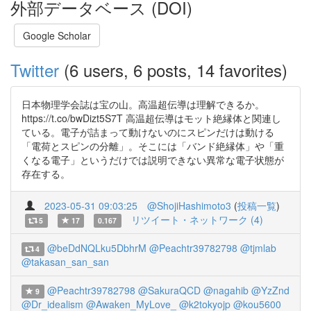
外部データベース (DOI)
Google Scholar
Twitter
(6 users, 6 posts, 14 favorites)
日本物理学会誌は宝の山。高温超伝導は理解できるか。
https://t.co/bwDizt5S7T 高温超伝導はモット絶縁体と関連し
ている。電子が詰まって動けないのにスピンだけは動ける
「電荷とスピンの分離」。そこには「バンド絶縁体」や「重
くなる電子」というだけでは説明できない異常な電子状態が
存在する。
2023-05-31 09:03:25
@ShojiHashimoto3
(
投稿一覧
)
リツイート・ネットワーク (4)
5
17
0.167
@beDdNQLku5DbhrM
@Peachtr39782798
@tjmlab
4
@takasan_san_san
@Peachtr39782798
@SakuraQCD
@nagahib
@YzZnd
9
@Dr_idealism
@Awaken_MyLove_
@k2tokyojp
@kou5600