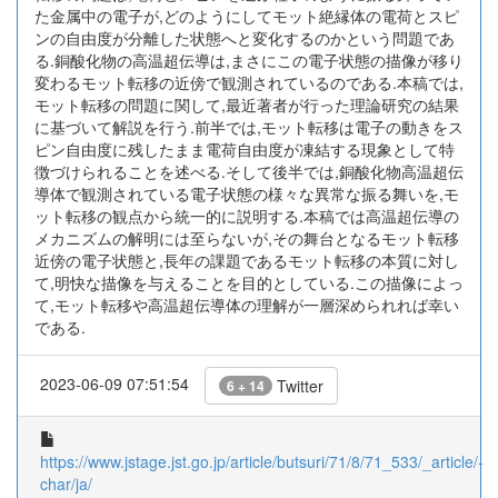
た金属中の電子が,どのようにしてモット絶縁体の電荷とスピ
ンの自由度が分離した状態へと変化するのかという問題であ
る.銅酸化物の高温超伝導は,まさにこの電子状態の描像が移り
変わるモット転移の近傍で観測されているのである.本稿では,
モット転移の問題に関して,最近著者が行った理論研究の結果
に基づいて解説を行う.前半では,モット転移は電子の動きをス
ピン自由度に残したまま電荷自由度が凍結する現象として特
徴づけられることを述べる.そして後半では,銅酸化物高温超伝
導体で観測されている電子状態の様々な異常な振る舞いを,モ
ット転移の観点から統一的に説明する.本稿では高温超伝導の
メカニズムの解明には至らないが,その舞台となるモット転移
近傍の電子状態と,長年の課題であるモット転移の本質に対し
て,明快な描像を与えることを目的としている.この描像によっ
て,モット転移や高温超伝導体の理解が一層深められれば幸い
である.
2023-06-09 07:51:54
Twitter
6 + 14
https://www.jstage.jst.go.jp/article/butsuri/71/8/71_533/_article/-
char/ja/