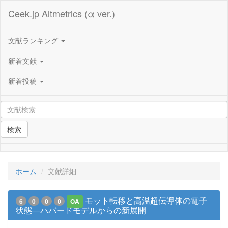
Ceek.jp Altmetrics (α ver.)
文献ランキング
新着文献
新着投稿
検索
ホーム
文献詳細
モット転移と高温超伝導体の電子
6
0
0
0
OA
状態―ハバードモデルからの新展開