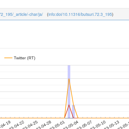
/72_195/_article/-char/ja/
(
info:doi/10.11316/butsuri.72.3_195
)
Twitter (RT)
2023-05-10
2023-05-13
2023-05
-04-19
2
2023-04-22
2023-04-25
2023-04-28
2023-05-01
2023-05-04
2023-05-07