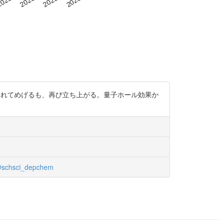
al」と言われてめげるも、再び立ち上がる。量子ホール効果か
schsci_depchem