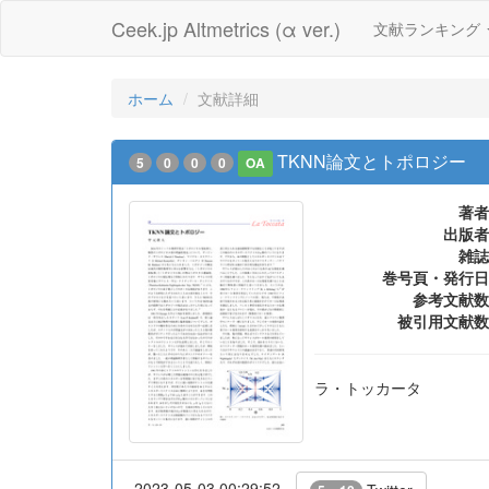
Ceek.jp Altmetrics (α ver.)
文献ランキング
ホーム
文献詳細
TKNN論文とトポロジー
5
0
0
0
OA
著者
出版者
雑誌
巻号頁・発行日
参考文献数
被引用文献数
ラ・トッカータ
2023-05-03 00:29:52