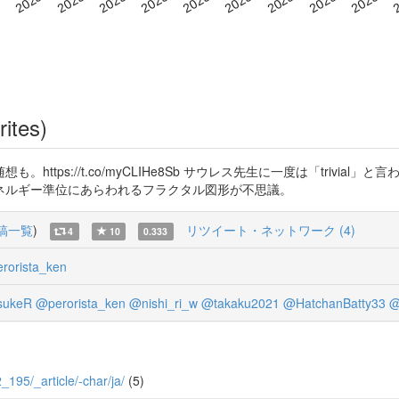
rites)
ttps://t.co/myCLIHe8Sb サウレス先生に一度は「trivi
ネルギー準位にあらわれるフラクタル図形が不思議。
稿一覧
)
リツイート・ネットワーク (4)
4
10
0.333
rorista_ken
sukeR
@perorista_ken
@nishi_ri_w
@takaku2021
@HatchanBatty33
@
2_195/_article/-char/ja/
(5)