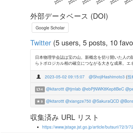
外部データベース (DOI)
Google Scholar
Twitter
(5 users, 5 posts, 10 favo
日本物理学会誌は宝の山。新概念を切り開いた人の随想も。h
らトポロジカル相の確立につながる大きな成果。エ
2023-05-02 09:15:07
@ShojiHashimoto3
(
投
@kitarottt
@tjmlab
@ebPjNWK8Kep8BeC
@pe
4
@kitarottt
@xiangze750
@SakuraQCD
@Bon
9
収集済み URL リスト
https://www.jstage.jst.go.jp/article/butsuri/72/3/7