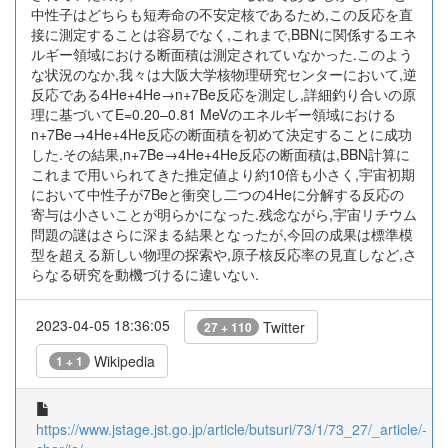
中性子はどちらも短寿命の不安定核であるため,この反応を直
接に測定することは容易でなく,これまで,BBNに関係するエネ
ルギー領域における断面積は測定されていなかった.このよう
な状況のなか,我々は大阪大学核物理研究センターにおいて,逆
反応である4He+4He→n+7Be反応を測定し,詳細釣り合いの原
理に基づいてE=0.20–0.81 MeVのエネルギー領域における
n+7Be→4He+4He反応の断面積を初めて決定することに成功
した.その結果,n+7Be→4He+4He反応の断面積は,BBN計算に
これまで用いられてきた推定値より約10倍も小さく,宇宙初期
において中性子が7Beと衝突し二つの4Heに分解する反応の
寄与は小さいことが明らかになった.残念ながら,宇宙リチウム
問題の謎はさらに深まる結果となったが,今回の成果は標準模
型を超える新しい物理の探索や,原子核反応率の見直しなど,さ
らなる研究を動機づけるに違いない.
2023-04-05 18:36:05
Twitter
27 + 110
Wikipedia
1 + 1
https://www.jstage.jst.go.jp/article/butsuri/73/1/73_27/_article/-