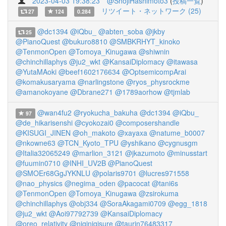
2023-04-03 19:38:23
@ShojiHashimoto3
(
投稿一覧
)
リツイート・ネットワーク (25)
27
124
0.284
@dc1394
@iQbu_
@abten_soba
@jkby
25
@PianoQuest
@bukuro8810
@SMBKRHYT_kinoko
@TenmonOpen
@Tomoya_Kinugawa
@shiwnin
@chinchillaphys
@ju2_wkt
@KansaiDiplomacy
@itawasa
@YutaMAoki
@beef1602176634
@OptsemicompArai
@komakusaryama
@narlingstone
@ryos_physrockme
@amanokoyane
@Dbrane271
@1789aorhow
@tjmlab
@wan4fu2
@ryokucha_bakuha
@dc1394
@iQbu_
97
@de_hikarisenshi
@cyokozai0
@composershandle
@KISUGI_JINEN
@oh_makoto
@xayaxa
@natume_b0007
@nkowne63
@TCN_Kyoto_TPU
@yshikano
@cygnusgm
@Italia32065249
@marlion_3121
@jkazumoto
@minusstart
@fuumin0710
@INHI_UV2B
@PianoQuest
@SMOEr68GgJYKNLU
@polaris9701
@lucres971558
@nao_physics
@negima_oden
@pacocat
@tani6s
@TenmonOpen
@Tomoya_Kinugawa
@zsirokuma
@chinchillaphys
@obj334
@SoraAkagami0709
@egg_1818
@ju2_wkt
@Aoi97792739
@KansaiDiplomacy
@oreo_relativity
@niginigisure
@taurin76483317