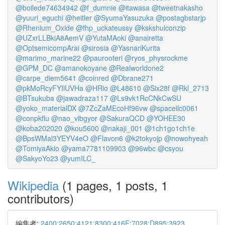
@boilede74634942
@f_dumnie
@itawasa
@tweetnakasho
@yuuri_eguchi
@heitler
@SyumaYasuzuka
@postagbstarjp
@Rhenium_Oxide
@fhp_uckateussy
@kskshulconzip
@UZxrLLBkiA8AemV
@YutaMAoki
@anairetta
@OptsemicompArai
@sirosia
@YasnariKurita
@marimo_marine22
@paurooteri
@ryos_physrockme
@GPM_DC
@amanokoyane
@Realworldone2
@carpe_diem5641
@coinred
@Dbrane271
@pkMoRcyFYIiUVHa
@HRio
@L48610
@Six28f
@Rkl_2713
@BTsukuba
@jawadraza117
@Ls9vk1RcCNkCwSU
@yoko_materialDX
@7ZcZaMEcoHf96vw
@spaceilc0061
@conpkflu
@nao_vibgyor
@SakuraQCD
@YOHEE30
@koba202020
@kou5600
@nakaji_001
@1ch1go1ch1e
@BpsWMal3YEYV4eO
@Flavon6
@k2tokyojp
@nowohyeah
@TomiyaAkio
@yama7781109903
@96wbc
@csyou
@SakyoYo23
@yumILC_
Wikipedia
(1 pages, 1 posts, 1
contributors)
編集者:
2400:2650:4121:8300:416F:7028:D895:3923