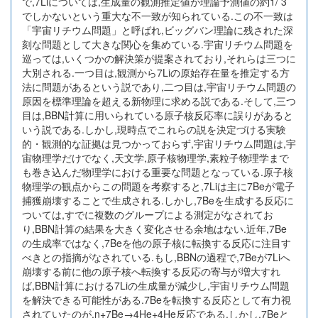
で,7Liについては,生成量の観測推定値が理論予測値の約1/ 3
でしかないという重大な不一致が知られている.この不一致は
「宇宙リチウム問題」と呼ばれ,ビッグバン理論に残された深
刻な問題として大きな関心を集めている.宇宙リチウム問題を
巡っては,いくつかの解決策が提案されており,それらは三つに
大別される.一つ目は,観測から7Liの原始存在量を推定する方
法に問題があるという説であり,二つ目は,宇宙リチウム問題の
原因を標準理論を超える新物理に求める説である.そして,三つ
目は,BBN計算に用いられている原子核反応率に誤りがあると
いう説である.しかし,現時点でこれらの説を決定づける実験
的・観測的な証拠は見つかっておらず,宇宙リチウム問題は,宇
宙物理学だけでなく,天文学,原子核物理学,素粒子物理学まで
も巻き込んだ物理学における重要な問題となっている.原子核
物理学の観点からこの問題を考察すると,7Liは主に7Beが電子
捕獲崩壊することで生成される.しかし,7Beを生成する反応に
ついては,すでに複数のグループによる測定がなされてお
り,BBN計算の結果を大きく変化させる余地はない.近年,7Be
の生成率ではなく,7Beを他の原子核に転換する反応に注目す
べきとの指摘がなされている.もし,BBNの過程で,7Beが7Liへ
崩壊する前に他の原子核へ転換する反応の寄与が増大すれ
ば,BBN計算における7Liの生成量が減少し,宇宙リチウム問題
を解決できる可能性がある.7Beを転換する反応として有力視
されていたのが,n+7Be→4He+4He反応である.しかし,7Beと