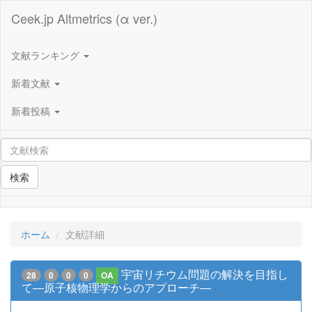
Ceek.jp Altmetrics (α ver.)
文献ランキング
新着文献
新着投稿
検索
ホーム
文献詳細
宇宙リチウム問題の解決を目指し
28
0
0
0
OA
て―原子核物理学からのアプローチ―