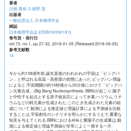
著者
川畑 貴裕
久保野 茂
出版者
一般社団法人 日本物理学会
雑誌
日本物理学会誌
(
ISSN:00290181
)
巻号頁・発行日
vol.73, no.1, pp.27-32, 2018-01-05 (Released:2018-09-05)
参考文献数
14
今から約138億年前,誕生直後のわれわれの宇宙は「ビッグバ
ン」と呼ばれる高温・高密度の状態にあった.ビッグバン理論
によると,宇宙開闢の約10秒後から20分後にかけて「ビッグバ
ン元素合成」(Big Bang Nucleosynthesis: BBN)が起こり,陽子
と中性子を起点とする原子核反応によって水素,ヘリウム,リチ
ウムなどの軽元素が生成された.このとき生成された元素の組
成について,観測による推定値と理論計算による予測値を比較
することは,宇宙創生のシナリオを明らかにするうえで,重要な
知見を与えてくれる.BBNにおける4Heと重陽子の生成量は,観
測による推定値と理論予測値が非常によく一致する一方