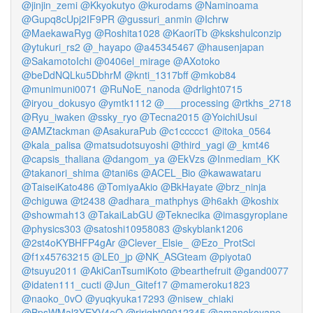
@jinjin_zemi
@Kkyokutyo
@kurodams
@Naminoama
@Gupq8cUpj2IF9PR
@gussuri_anmin
@Ichrw
@MaekawaRyg
@Roshita1028
@KaoriTb
@kskshulconzip
@ytukuri_rs2
@_hayapo
@a45345467
@hausenjapan
@SakamotoIchi
@0406el_mirage
@AXotoko
@beDdNQLku5DbhrM
@knti_1317bff
@mkob84
@munimuni0071
@RuNoE_nanoda
@drlight0715
@iryou_dokusyo
@ymtk1112
@___processing
@rtkhs_2718
@Ryu_iwaken
@ssky_ryo
@Tecna2015
@YoichiUsui
@AMZtackman
@AsakuraPub
@c1ccccc1
@itoka_0564
@kala_palisa
@matsudotsuyoshi
@third_yagi
@_kmt46
@capsis_thaliana
@dangom_ya
@EkVzs
@Inmediam_KK
@takanori_shima
@tani6s
@ACEL_Bio
@kawawataru
@TaiseiKato486
@TomiyaAkio
@BkHayate
@brz_ninja
@chiguwa
@t2438
@adhara_mathphys
@h6akh
@koshix
@showmah13
@TakaiLabGU
@Teknecika
@imasgyroplane
@physics303
@satoshi10958083
@skyblank1206
@2st4oKYBHFP4gAr
@Clever_Elsie_
@Ezo_ProtSci
@f1x45763215
@LE0_jp
@NK_ASGteam
@piyota0
@tsuyu2011
@AkiCanTsumiKoto
@bearthefruit
@gand0077
@idaten111_cucti
@Jun_Gitef17
@mameroku1823
@naoko_0vO
@yuqkyuka17293
@nisew_chiaki
@BpsWMal3YEYV4eO
@riright09012345
@amanokoyane