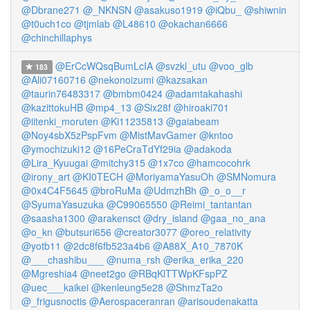
@Dbrane271
@_NKNSN
@asakuso1919
@iQbu_
@shiwnin
@t0uch1co
@tjmlab
@L48610
@okachan6666
@chinchillaphys
@ErCcWQsqBumLcIA
@svzkl_utu
@voo_glb
183
@Ali07160716
@nekonoizumi
@kazsakan
@taurin76483317
@bmbm0424
@adamtakahashi
@kazittokuHB
@mp4_13
@Six28f
@hiroaki701
@iitenki_moruten
@Ki11235813
@gaiabeam
@Noy4sbX5zPspFvm
@MistMavGamer
@kntoo
@ymochizuki12
@16PeCraTdYf29ia
@adakoda
@Lira_Kyuugai
@mitchy315
@1x7co
@hamcocohrk
@irony_art
@KI0TECH
@MoriyamaYasuOh
@SMNomura
@0x4C4F5645
@broRuMa
@UdmzhBh
@_o_o__r
@SyumaYasuzuka
@C99065550
@Reimi_tantantan
@saasha1300
@arakensct
@dry_island
@gaa_no_ana
@o_kn
@butsuri656
@creator3077
@oreo_relativity
@yotb11
@2dc8f6fb523a4b6
@A88X_A10_7870K
@___chashibu___
@numa_rsh
@erika_erika_220
@Mgreshia4
@neet2go
@RBqKlTTWpKFspPZ
@uec___kaikei
@kenleung5e28
@ShmzTa2o
@_frigusnoctis
@Aerospaceranran
@arisoudenakatta