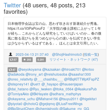
Twitter
(48 users, 48 posts, 213
favorites)
日本物理学会誌は宝の山。思わず吹き出す新著紹介が秀逸。
https://t.co/V3PaPcvuF2 「大学院の修士課程に上がって１年
が経ち... これからどんな研究をしていけばいいのか... 春の微
風に散る花びらを見つめながら心の迷いを払拭できない学生
は少なからずいるはずである」。ほんとは全文引用したい。
2023-04-13 21:37:40
@ShojiHashimoto3
(
投稿一覧
)
リツイート・ネットワーク (47)
57
293
0.291
@seyokoyama
@kazsakan
@hiroaki701
@kntoo
47
@adakoda
@irony_art
@reishutosoba
@saasha1300
@oreo_relativity
@___chashibu___
@RBqKlTTWpKFspPZ
@stepney141
@uet1
@_hayapo
@hausenjapan
@dai_hatano
@Ryu_iwaken
@itoka_0564
@AsakuraPub
@TomiyaAkio
@BkHayate
@adhara_mathphys
@okayama_uchu
@Mahan4156
@tsuyu2011
@higekita1
@piyota0
@chotoQ
@gejiqmq
@LiusFreeWings
@BioStructChem
@chemistryofc
@Sakume_rry_GG