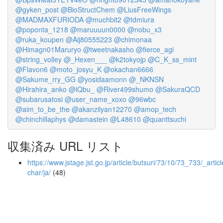
@gyken_post
@BioStructChem
@LiusFreeWings
@MADMAXFURIODA
@muchbit2
@tdmiura
@poponta_1218
@maruuuun0000
@nobu_x3
@ruka_koupen
@Aij80555223
@chimonaa
@Himagn01Maruryo
@tweetnakasho
@fierce_agi
@string_volley
@_Hexen___
@k2tokyojp
@C_K_ss_mint
@Flavon6
@moto_josyu_K
@okachan6666
@Sakume_rry_GG
@yosidaamonn
@_NKNSN
@Hirahira_anko
@iQbu_
@River499shumo
@SakuraQCD
@subarusatosi
@user_name_xoxo
@96wbc
@aim_to_be_the
@akanzilyan12270
@amop_tech
@chinchillaphys
@damastein
@L48610
@quanttsuchi
収集済み URL リスト
https://www.jstage.jst.go.jp/article/butsuri/73/10/73_733/_articl
char/ja/
(48)