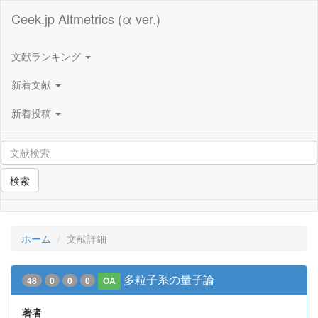
Ceek.jp Altmetrics (α ver.)
文献ランキング
新着文献
新着投稿
検索
ホーム
文献詳細
多粒子系の量子論
48
0
0
0
OA
著者